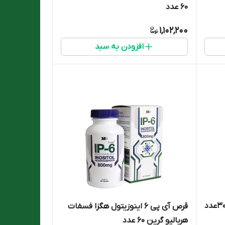
60 عدد
1,102,200
افزودن به سبد
قرص آی پی 6 اینوزیتول هگزا فسفات
هربالیو گرین 60 عدد