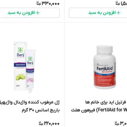
330,000
1,
افزودن به سبد
افزودن به سبد
رتیل اید برای خانم ها
ژل مرطوب کننده واژینال واژیهی
(FertilAid for Women) فیرهون هلث
باریج اسانس 30 گرم
220,000
3,0