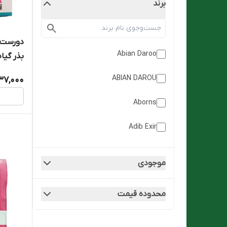
برند
دورست 
Abian Daroo
بذر گیاه ش
ABIAN DAROU
37,000
Aborns
Adib Exir
ADIB EXIR
موجودی
Alhavi
محدوده قیمت
Antiaging
Arian Salamat Sina