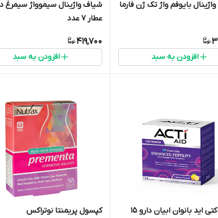
اژینال بایوفم واژ تک ژن فارما
شیاف واژینال سیموواژ سیمرغ دا
عطار 7 عدد
419,700
3
افزودن به سبد
افزودن به سبد
ساشه اکتی اید بانوان ابیان دارو 15
کپسول پریمنتا نوتراکس