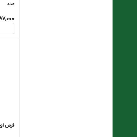
عدد
Salamat Gostar Artiman
287,000
Sandrous
Simorgh Darou Attar
Suprabion
Takgene Pharma
Vitabiotics
Vitally Tone
VITSKY
قرص اوز
Viva Tune