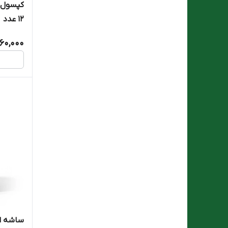
کپسول و
Natures Only
12 عدد
NATURES ONLY
60,000
Natures Plenty
Norm Life
Nutrax
Parsi Lact
PHARMA MEDICO
Pursina
PurSina
Sabzdaru