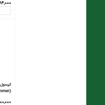
584,000
کپسول ف
بسته 90 عددی
00,000