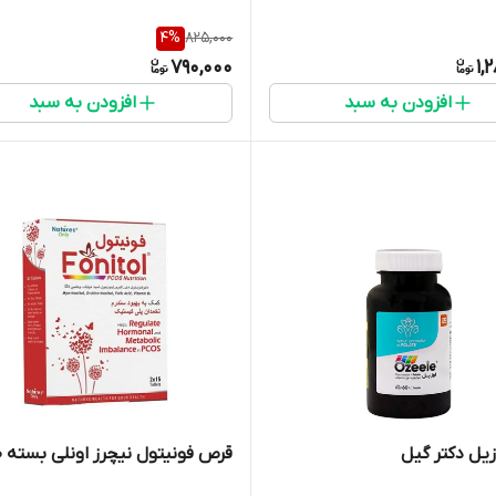
4
%
825,000
790,000
1,
افزودن به سبد
افزودن به سبد
یل دکتر گیل
قرص فونیتول نیچرز اونلی بسته 30عدد