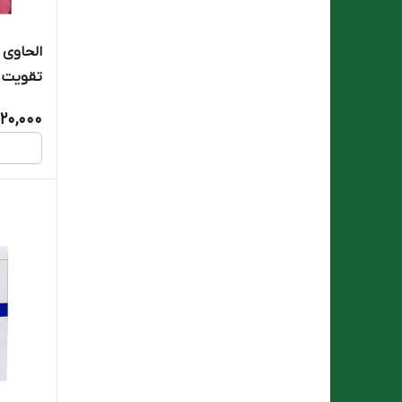
Aylar Teb Yas
الحاوی 
تقویت بار
Barij
320,000
BARIVITAL
Behestan Behdasht
Canvert
Darou Darman Parmida
Dineh
Dr Gil
DURASTHUM