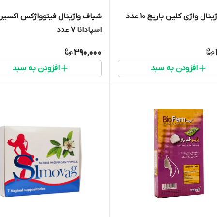
ال واژی کلین باریج 10 عدد
شیاف واژینال فیتوواژکس اکسیر 
اسپادانا 7 عدد
390,000
افزودن به سبد
افزودن به سبد