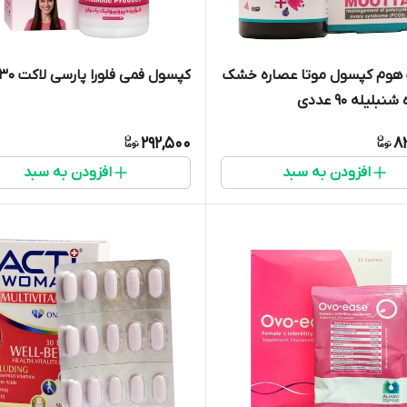
هوم کپسول موتا عصاره خشک
کپسول فمی فلورا پارسی لاکت 30 عدد
نبلیله 90 عددی
292,500
8
افزودن به سبد
افزودن به سبد