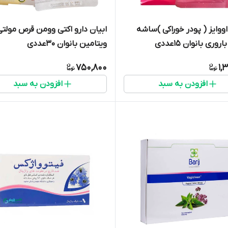
اووایز ( پودر خوراکی )ساشه
ابیان دارو اکتی وومن قرص مولتی
وری بانوان 15عددی
ویتامین بانوان 30عددی
750,800
1,
افزودن به سبد
افزودن به سبد