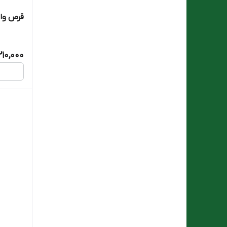
Eurhovital
قرص واژین
Exir Gostar Espadana
210,000
Fairhaven Health
Goldaru
Golden Life
Gostaresh Milad Pharmed
Herbalio
LO LI PHARMA
Nature Fit