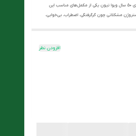
طولانی‌مدت است. در واقع مکمل‌های غذایی می‌توانند جایگزین مناسبی برای کمبودهای تغذیه‌ای افراد باشند. کپسول نرم ومیناویت بالای ۵۰ سال ویوا تیون یکی از مکمل‌های مناسب این
ستروژن مشکلاتی چون گرگرفتگی، اضطراب، بی‌خوابی،
جود می‌آید. با اقدامات مناسب و تامین نیاز بدن به
افزودن نظر