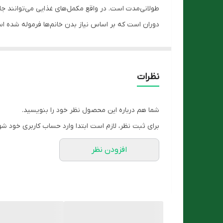
دوران است که بر اساس نیاز بدن خانم‌ها فرموله شده اس
تعریق شبانه، افسردگی، کاهش تمایلات (ج ن س ی)، اضافه
انواع ویتامین و املاح معدنی می‌توان تا حدی بروز این‌گونه
ویژگی های سافت ژل ومیناویت اوریجینال ویواتیون مناس
نظرات
حاوی مواد مغذی جهت حفظ سلامتی خانم‌های ۵۰ سال به بالا
مولتی ویتامین مینرال خارجی محصول کشور سوئیس
شما هم درباره این محصول نظر خود را بنویسید.
کمک به آزادسازی انرژی و کاهش خستگی
برای ثبت نظر، لازم است ابتدا وارد حساب کاربری خود شو
کمک به عملکرد نرمال سیستم ایمنی
افزودن نظر
حفظ سلامت پوست ، مو و ناخن
روش مصرف
روزانه 2 عدد سافت ژل همراه با آب میل شود.
شما میتوانید این محصول را با مناسب ترین قیمت از
فرو