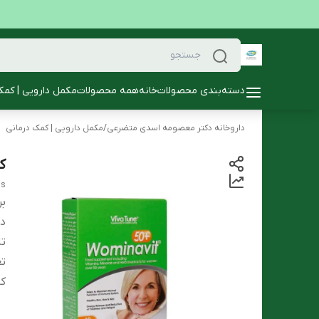
دسته‌بندی محصولات
خانه
همه محصولات
مکمل دارویی | کمک
داروخانه دکتر معصومه اسدی متضرعی
/
مکمل دارویی | کمک درمانی
کپ
ls
بر
دس
تا
تع
کا