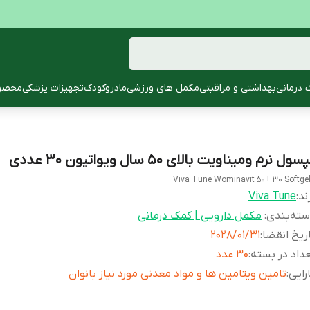
 درمانی
بهداشتی و مراقبتی
مکمل های ورزشی
مادروکودک
تجهیزات پزشکی
محصول
سول نرم ومیناویت بالای ۵۰ سال ویواتیون ۳۰ عددی
Viva Tune Wominavit 50+ 30 Softge
ند:
Viva Tune
ته‌بندی
:
مکمل دارویی | کمک درمانی
ریخ انقضا
:
2028/01/31
داد در بسته
:
30 عدد
رایی
:
تامین ویتامین ها و مواد معدنی مورد نیاز بانوان