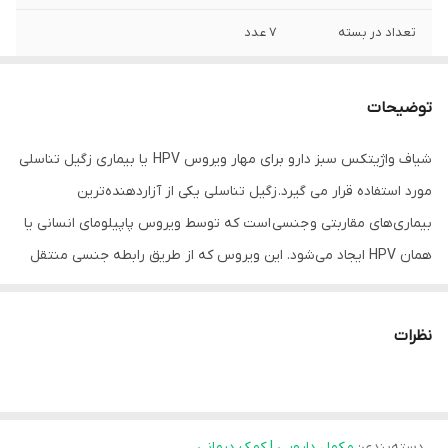
تعداد در بسته
7 عدد
توضیحات
شیاف واژیتکس سبز دارو برای مهار ویروس HPV یا بیماری زگیل تناسلی
مورد استفاده قرار می گیرد. زگیل تناسلی یکی از آزاردهنده‌ترین
بیماری‌های مقاربتی و جنسی است که توسط ویروس پاپیلومای انسانی یا
همان HPV ایجاد می‌شود. این ویروس که از طریق رابطه جنسی منتقل
می‌شود، ممکن است پس از فعال شدن در بدن تا سال‌ها زگیل‌های
آزاردهنده در نواحی تناسلی یا لگن زنان و مردان ایجاد کند که معمولاً
نظرات
سوزش و خارش زیادی دارند. این ویروس با هدف دادن سیستم ایمنی
ضعیف، باعث ایجاد عفونت‌های مکرر به خصوص در زنان نیز می‌شود.
درست است که هنوز راه قطعی برای درمان این ویروس یافت نشده، اما
دسته‌بندی
:
مکمل دارویی | کمک درمانی
برخی داروهای گیاهی می‌توانند به مهار فعالیت این ویروس کمک کنند و