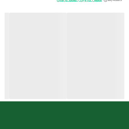
عوارض زگیل تناسلی را کاهش دهند. شیاف واژینال واژیتکس یکی از این
داروهای گیاهی است. این شیاف واژینال حاوی ویتامین ای و عصاره مورد
است. ویتامین E از لایه مخاطی واژن و دهانه رحم، در برابر فعالیت
ویروس HPV محافظت می‌کند. این ویتامین با تأمین رطوبت و حفظ
تعادل مایعات درون سلولی لایه اپیتلیوم واژن، اثرات مثبتی در بهبود
آتروفی واژن دارد. ویتامین E از شل شدن و افتادگی این ناحیه نیز
جلوگیری می‌کند.
ویژگی های شیاف واژیتکس سبز دارو
شیاف ضد زگیل تناسلی
حاوی ویتامین ای
کمک به کاهش علائم زگیل تناسلی بانوان
کاهش عفونت واژن و دهانه رحم
کاملاً گیاهی
روش مصرف