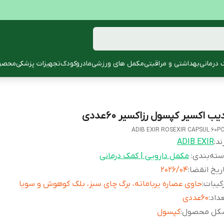
 درمانی
بهداشتی و مراقبتی
مکمل های ورزشی
مادروکودک
تجهیزات پزشکی
محصول
یب اکسیر کپسول رزاکسیر 60عددی
ADIB EXIR ROSEXIR CAPSUL 60P
ند:
ADIB EXIR
ته‌بندی
:
مکمل دارویی | کمک درمانی
ریخ انقضا
:
2026/04
کیبات
:
حاوی عصاره یرباماته، برگ چای سبز، بلک کوهوش و سویا
داد
:
60عددی
کل محصول
:
کپسول