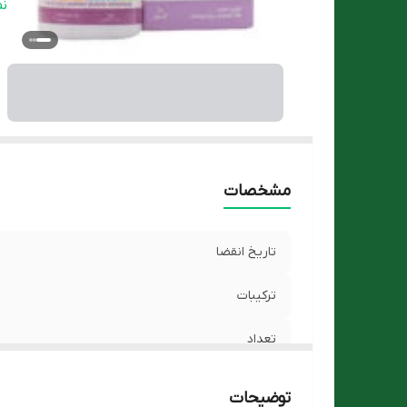
ن
ن
م
کش
گر
وی
ه
مشخصات
تاریخ انقضا
ترکیبات
تعداد
شکل محصول
توضیحات