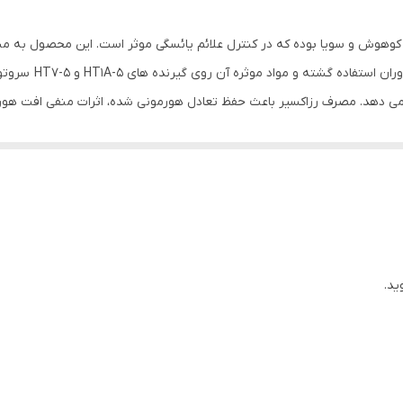
دوره مصرف حداقل دو ماه و حداکثر 4 ماه می باشد. روزی یک کپسول به همراه غذا میل شود.
 کوهوش و سویا بوده که در کنترل علائم یائسگی موثر است. این محصول به منظ
ایران
علائم آزار دهنده مان
 می دهد. مصرف رزاکسیر باعث حفظ تعادل هورمونی شده، اثرات منفی افت هور
یائسگی
رد.
افزایش انرژی در دوران یائسگی, کمک به برطرف شدن علائم یائسگی ما
فاده در دوران بارداری و شیردهی مجاز نمی باشد.
ید.