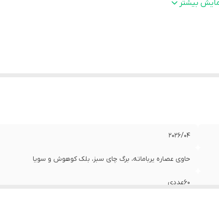
حوه
دوره مصرف حداقل دو ماه و حداکثر 4 ماه می باشد.
مایش بیشتر
صرف
:
به همراه غذا میل شود.
ور سازنده
:
ایران
وه
:
یائسگی
ژگی
افزایش انرژی در دوران یائسگی, کمک به برطرف شدن علائم یائسگ
ا
:
گرگرفتگی و تعریق شبانه
2026/04
حاوی عصاره یرباماته، برگ چای سبز، بلک کوهوش و سویا
60عددی
کپسول