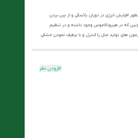
ور افزایش انرژی در دوران یائسگی و از بین بردن
ند تعریق شبانه و گرگرفتگی در این دوران استفاده گشته و مواد موثره آن روی گیرنده های HT1A-5 و HT7-5 سروتونین که در هیپوتالاموس وجود داشته و در تنظیم
مون های تولید مثل را کنترل و با برطرف نمودن خشکی
نند گرگرفتگی و تعریق شبانه
افزودن نظر