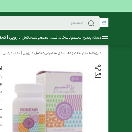
دسته‌بندی محصولات
خانه
همه محصولات
مکمل دارویی | کمک
داروخانه دکتر معصومه اسدی متضرعی
/
مکمل دارویی | کمک درمانی
اد
CS
بر
دس
تا
تر
تع
ش