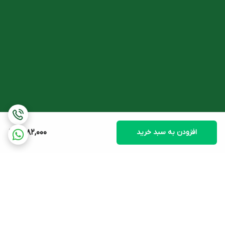
اینوفولیک و بارداری
بارداری یک فرایند پیچیده بوده که مستلزم تغییرات فراوانی در
فیزیولوژی بدن زن است. اینوفولیک با داشتن
میو اینوزیتول
و
فولیک
اسید
می تواند کمک شایانی به
رفع مشکلات باروری
کند.
شواهد نشان داده است که مکمل یاری با میو اینوزیتول
شانس بارداری
را
افزایش و
عوارض بارداری
را کاهش می دهد. میواینوزیتول به خصوص در
زنان مبتلا به پلی کیستیک،
تخمک گذاری
را تقویت و
چرخه قاعدگی را
افزودن به سبد خرید
1,782,000
تنظیم می کند
.
همچنین میو اینوزیتول به زنانی که
تحت درمان با روش های کمک
بارداری هستند
، به
تقویت تخمک
و
کیفیت سلول تخم
کمک می کند.
در بارداری، میواینوزیتول در کاهش ریسک
اختلال های
متابولیک
مانند
دیابت بارداری
که ممکن است به
سقط جنین
و
تولد نوزاد
مرده
منجر شود، موثر است.