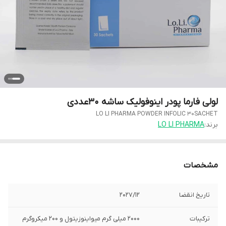
لولی فارما پودر اینوفولیک ساشه 30عددی
LO LI PHARMA POWDER INFOLIC 30SACHET
برند:
LO LI PHARMA
مشخصات
تاریخ انقضا
2027/12
ترکیبات
2000 میلی گرم میواینوزیتول و 200 میکروگرم