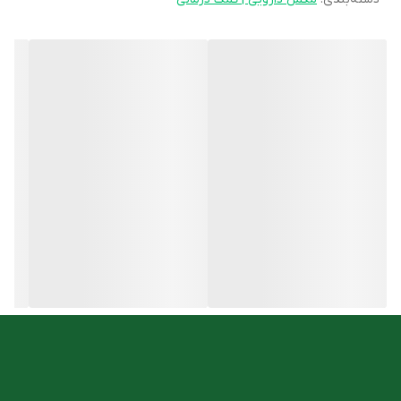
فواید اینوفولیک
افزایش
حساسیت به انسولین
در افراد مبتلا به سندروم تخمدان پلی
کیستیک
کاهش التهاب
از طریق کاهش هموسیستئین
کاهش سطح تری گلیسرید
و
فشار
خون
در مبتلایان سندروم تخمدان
پلی کیستیک
بهبود سطح قند خون
در بیماران PCOS
بهبود تخمک گذاری
در زنان مبتلا به سندروم تخمدان پلی کیستیک
کاهش ریسک تولد نوزادهای نارس
در مادرانی که در خطر ابتلا
به
دیابت بارداری
هستند.
کمک به
منظم شدن چرخه قاعدگی
در PCOS
کمک به عملکرد
تخمدان ها