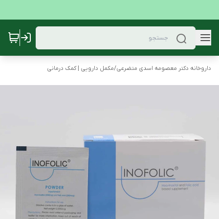
داروخانه دکتر معصومه اسدی متضرعی
/
مکمل دارویی | کمک درمانی