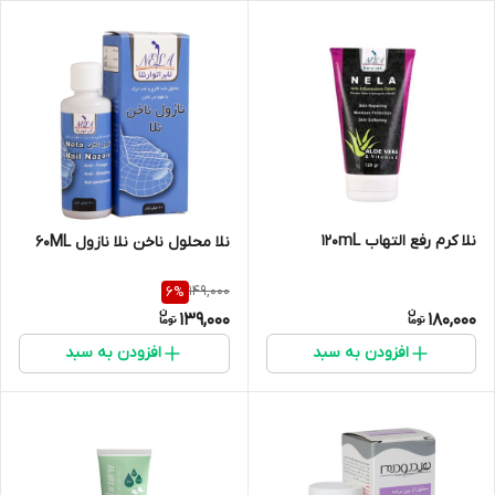
نلا کرم رفع التهاب 120mL
نلا محلول ناخن نلا نازول 60ML
149,000
6
%
139,000
180,000
افزودن به سبد
افزودن به سبد