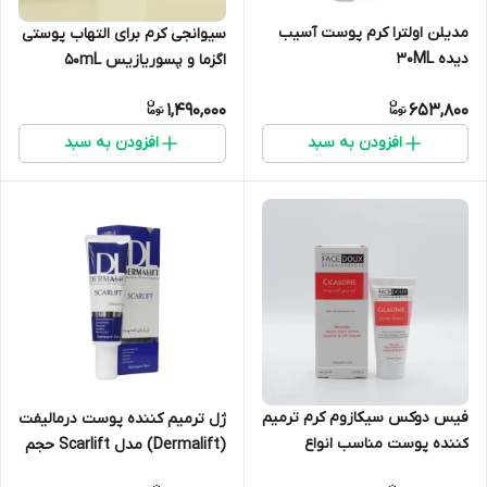
مدیلن اولترا کرم پوست آسیب
سیوانجی کرم برای التهاب پوستی
دیده 30ML
اگزما و پسوریازیس 50mL
لوزیویت ام اف
1,490,000
653,800
افزودن به سبد
افزودن به سبد
فیس دوکس سیکازوم کرم ترمیم
ژل ترمیم کننده پوست درمالیفت
کننده پوست مناسب انواع
(Dermalift) مدل Scarlift حجم
پوست 30ML
25 میلی‌ لیتر