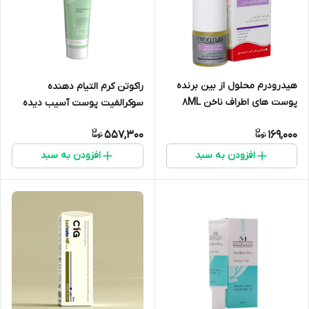
هیدرودرم محلول از بین برنده
راکوتن کرم التیام دهنده
پوست های اطراف ناخن 8ML
سوکرالفیت پوست آسیب دیده
40ML
557,300
169,000
افزودن به سبد
افزودن به سبد