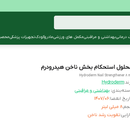
 درمانی
بهداشتی و مراقبتی
مکمل های ورزشی
مادروکودک
تجهیزات پزشکی
محصول
حلول استحکام بخش ناخن هیدرودرم
Hydroderm Nail Strengthener 8 
ند:
Hydroderm
ته‌بندی
:
بهداشتی و مراقبتی
ریخ انقضا
:
1407/06
جم
:
8 میلی لیتر
رایی
:
تقویت رشد ناخن