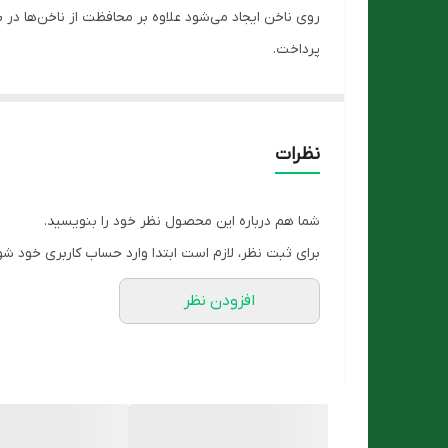
روی ناخن ایجاد می‌شود علاوه بر محافظت از ناخن‌ها در 
پرداخت.
محلول استحکام بخش ناخن هیدرودرم دارای ترکیباتی است ک
مانند کلسیم، منیزیم و سدیم است موجب تحریک سنتز کل
ویژگی های محلول استحکام بخش ناخن هیدرودرم
نظرات
کمک به ترمیم ناخن‌های شکسته و رفع ناخن خوره (ل
رطوبت رسانی به ناخن و جلوگیری از شکنندگی آن
شما هم درباره این محصول نظر خود را بنویسید.
بهبود رشد طبیعی ناخن و محافظت از آن
برای ثبت نظر، لازم است ابتدا وارد حساب کاربری خود شو
افزایش استحکام و انعطاف پذیری ناخن
افزودن نظر
التیام بخش پوست اطراف ناخن
روش مصرف
ابتدا سطح ناخن‌ها را کاملا تمیز کنید. لازم است که بقایا
اکنون با استفاده از یک برس، تمامی ناخن‌ها را با یک ل
به مدت 1 دقیقه صبر کنید تا محلول روی ناخن کاملا خشک شود.