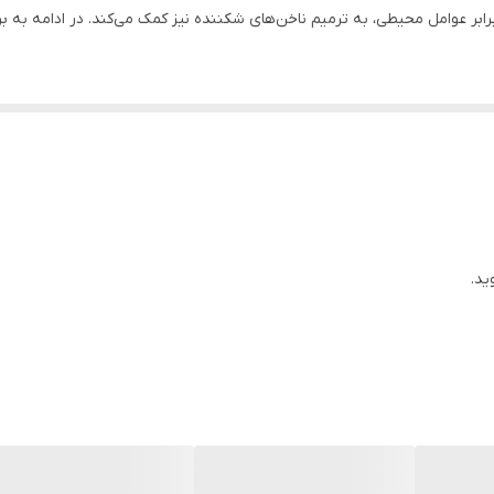
برابر عوامل محیطی، به ترمیم ناخن‌های شکننده نیز کمک می‌کند. در ادامه به
ه منشا گیاهی دارند. یکی از آنها عصاره آلوئه ورا است. آلوئه ورا با توجه ب
اژن و الاستین شده و به این ترتیب سبب افزایش تکثیر سلول‌های اپیدرم م
ایه لایه شدن لبه ناخن)
ید.
ی لاک یا سایر فراورده‌های ناخن به‌طور کامل از روی ناخن پاک شود.
ایه نازک از محلول استحکام بخش هیدرودرم بپوشانید.