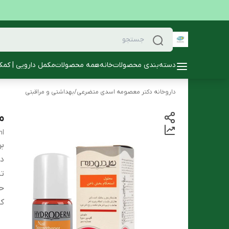
دسته‌بندی محصولات
خانه
همه محصولات
مکمل دارویی | کمک
داروخانه دکتر معصومه اسدی متضرعی
/
بهداشتی و مراقبتی
م
ml
بر
دس
تا
ح
کا