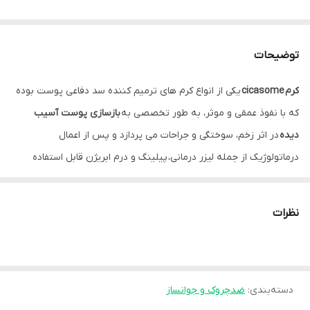
توضیحات
کرم cicasome
یکی از انواع کرم های ترمیم کننده سد دفاعی پوست بوده
که با نفوذ عمقی و موثر، به طور تخصصی به
بازسازی پوست آسیب
دیده
در اثر زخم، سوختگی و جراحات می پردازد و پس از اعمال
درماتولوژیک از جمله لیزر درمانی، پیلینگ و درم ابریژن قابل استفاده
است.
ترمیم کننده فیس دوکس حاوی
ترکیبات گیاهی و لیپوزومال
بوده و
نظرات
در
کاهش التهابات و تحریکات پوستی
موثر است. این فرآورده با PH سازگار
با پوست و هیپوآلرژیک، برای انواع پوست مناسب است. یکی از مزایای
منحصر به فرد کرم ترمیم کننده فیس دوکس امکان استفاده از آن روی
دسته‌بندی
:
ضدچروک و جوانساز
زخم های باز و جای بخیه است که رضایت مصرف کنندگان زیادی را به