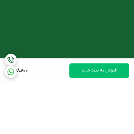
مزایای کرم ترمیم کننده فیس دوکس
احیای پوست آسیب دیده
و افزایش
ترمیم و بازسازی زخم
سرعت
دارای
سلول های بنیادی گیاهی
جهت
افزایش تاثیرگذاری
روی پوست
قابل استفاده روی زخم باز و جای بخیه ناشی از جراحی
موثر در بهبود
جای زخم، سوختگی
و پس از اعمال
لیزر، پیلینگ و درم
ابریژن
دارای
سیستم انتقالی لیپوزومال
جهت
اثر بخشی عمقی
افزودن به سبد خرید
358,800
تولید شده با
PH متناسب با پوست و هیپوآلرژنیک
مناسب
انواع پوست آسیب دیده
حجم
30 میلی لیتر
ترکیبات موثر
ترمیم کننده فیس دوکس