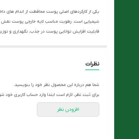
یکی از کارکردهای اصلی پوست محافظت از اندام های داخ
شیمیایی است. رطوبت مناسب لایه خارجی پوست نقش عم
قابلیت افزایش توانایی پوست در جذب، نگهداری و توزی
تعادل چربی هایی را که برای حفاظت و سلامت پوست مور
علاوه بر این، کرم مرطوب کننده دست هیدرازوم فیس دو
کرم مرطوب کننده دستهیدرازوم فیس دوکس حاوی موثرتری
نظرات
خاصیت کشسانی و قوام پوست، محافظت از پیری و حف
ویژگی های کرم مرطوب کننده دست هیدرازوم فیس 
شما هم درباره این محصول نظر خود را بنویسید.
مناسب پوست های خشک، حساس و ضد چروک و محا
برای ثبت نظر، لازم است ابتدا وارد حساب کاربری خود شو
حاوی مؤثرترین کمپلکس مرطوب کننده و آنتی اکسید
افزودن نظر
رطوبت رسانی به عمیق ترین لایه های پوست با اثر 24 ساعته
ایجاد لطافت، نرمی و شادابی و درخشندگی پوست د
هیپوآلرژنیک و دارای PH سازگار با پوست