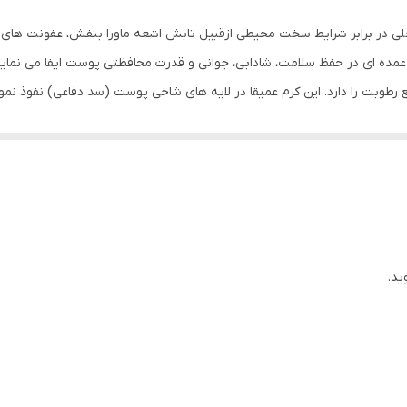
لی در برابر شرایط سخت محیطی ازقبیل تابش اشعه ماورا بنفش، عفونت های ب
ده ای در حفظ سلامت، شادابی، جوانی و قدرت محافظتی پوست ایفا می نما
ع رطوبت را دارد. این کرم عمیقا در لایه های شاخی پوست (سد دفاعی) نفو
د نیاز است، حفظ می نماید.
کس با ایجاد لایه ای محافظ بر روی پوست مانع هدر رفتن رطوبت آن می گردد.
ن کمپلکس مرطوب کننده و آنتی اکسیدان لیپوزومال از دانه سویا می باشد ک
ظ خواص طبیعی آن است.
دوکس مناسب پوست های خشک و حساس
فظ پوست از پیری و حفظ خواص طبیعی آن
ید.
ان به صورت ترکیبات انکپسوله لیپوزومال
ست