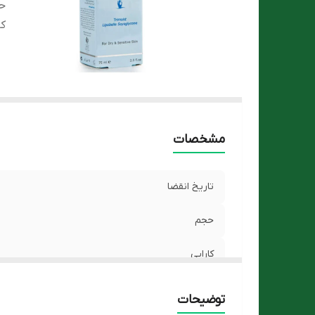
ح
کا
مشخصات
تاریخ انقضا
حجم
کارایی
توضیحات