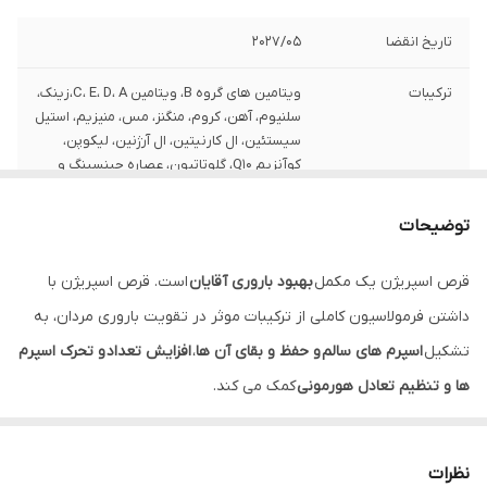
تاریخ انقضا
2027/05
ترکیبات
ویتامین های گروه B، ویتامین C، E، D، A،زینک،
سلنیوم، آهن، کروم، منگنز، مس، منیزیم، استیل
سیستئین، ال کارنیتین، ال آرژنین، لیکوپن،
کوآنزیم Q10، گلوتاتیون، عصاره جینسینگ و
اینوزیتول
توضیحات
تعداد
60عددی
قرص اسپریژن یک مکمل
بهبود باروری آقایان
است. قرص اسپریژن با
محصول
اروند فارما
داشتن فرمولاسیون کاملی از ترکیبات موثر در تقویت باروری مردان، به
نحوه مصرف
روزانه 2 عدد قرص ترجیحا صبح و عصر
تشکیل
اسپرم های سالم
و حفظ و بقای آن ها
،
افزایش تعداد
و تحرک اسپرم
ها و تنظیم تعادل هورمونی
کمک می کند.
مکمل های بهبود باروری آقایان، مکمل های غذایی حاوی ترکیبی
از
ویتامین ها
،
مواد معدنی
،
عصاره
های
گیاهی
،
آمینو اسیدها
و مشتقات آن
نظرات