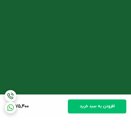
مردانه
قابل استفاده است. قرص اسپریژن حاوی انواع
ویتامین ها
و
مواد
معدنی
و ترکیباتی چون کوآنزیم Q10 با خاصیت
آنتی اکسیدانی
است که در
کاهش آسیب ناشی از
استرس اکسیداتیو
روی سلول های بدن به
خصوص
اسپرم ها
موثر است.
قرص اسپریژن برای اسپرم
شما می توانید از قرص اسپریژن برای
حرکت اسپرم
و
بالا بردن کیفیت
آن
استفاده کنید.
مصرف
کوآنزیم Q10
می تواند باعث
بهبود تحرک اسپرم ها
در
مردان
نابارور
شود. طبق تحقیقات، حجم کو Q10 در مایع سمینال
با
تعداد
و
حرکت
اسپرم ها
در ارتباط است.
افزودن به سبد خرید
1,775,400
آرژنین
برای فرآیندهای مختلفی در
بیضه ها
ضروری است و می تواند
اثر مثبتی روی
تعداد
،
کیفیت
،
قدرت
و
تحرک
اسپرم ها داشته باشد.