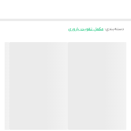
ها،
آنتی
اکسیدان
ها
و دیگر ترکیبات مغذی هستند که اثر آن ها در تقویت
باروری مردان دیده شده است.
دسته‌بندی
:
مشخصات قرص اسپریژن
مکمل تقویت باروری
قرص اسپریژن در بسته بندی
60 عددی
توسط
شرکت زیست اروند فارمد
در
ایران تولید شده است.
قرص اسپریژن برای چیست؟
از خواص قرص اسپریژن برای مردان می توان به این موارد اشاره نمود:
افزایش
تعداد
و
تحرک
اسپرم
کاهش
مورفولوژی (شکل) غیرعادی
اسپرم
کاهش
فروپاشی
و
آسیب
DNA