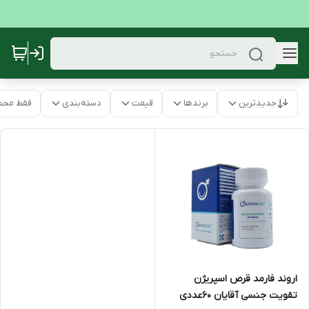
جدیدترین
برندها
قیمت
دسته‌بندی
فقط محص
اروند فارمد قرص اسپریژن
تقویت جنسی آقایان 60عددی