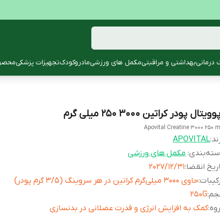
 درمانی
بهداشتی و مراقبتی
مکمل های ورزشی
مادروکودک
تجهیزات پزشکی
محصول
وویتال پودر کراتین 3000 250 میلی گرم
Apovital Creatine 3000 250 
ند:
APOVITAL
ته‌بندی
:
مکمل های ورزشی
ریخ انقضا
:
2027/12/31
کیبات
:
حاوی 3000 میلی‌گرم کراتین در هر سروینگ (3/5 گرم پودر)
جم
:
250G
وه
:
کمک به افزایش انرژی و قدرت عضلانی در بدنسازی