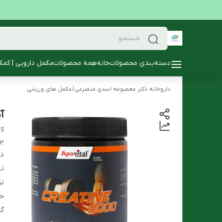
دسته‌بندی محصولات
خانه
همه محصولات
مکمل دارویی | کمک
داروخانه دکتر معصومه اسدی متضرعی
/
مکمل های ورزشی
آپ
mg
بر
دس
تا
تر
ح
گر