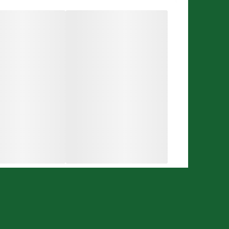
انرژی
در دسترس برای عضلات می‌شود. در نتیجه فرد می‌ت
کاهش
آسیب عضلانی
کمک کند.
کراتین آپو ویتال می‌تواند باعث افزایش جذب آب توسط
افزایش سطح
فاکتور رشد شبه انسولین 1 (IGF-1)
و همچن
منظم
و
دریافت پروتئین
کافی از رژیم غذایی یا مکمل از ج
از دیگر فواید کراتین ۳۰۰۰ آپوویتال می‌توان به
جلوگیری 
کیفیت کراتین آپوویتال
کراتین آپوویتال- 250 گرم تحت لیسانس Euro OTC Pharma GmbH آلمان ساخته می‌شود و از
جانب مصرف‌کنندگان به خود جلب کرده است.
نحوه مصرف کراتین آپوویتال