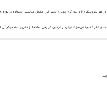
 پودر) است. این مکمل مناسب استفاده در
دوره ح
 مغز ذخیره می‌شود. نیمی از کراتین در بدن ساخته و تقریبا نیم دیگر آن از
ده می‌شود. ورزشکاران برای
افزایش انرژی
و
کارایی ورزشی
خود، از مکمل‌های کرات
د.
ده است. کراتین اپوویتال تحت لیسانس
bH
ید.
این مکمل به فرم
کراتین مونوهیدرا
عضلات به هنگام فعالیت ورزشی به‌خصوص
فعالیت‌های سریع و شدید
کمک می‌ک