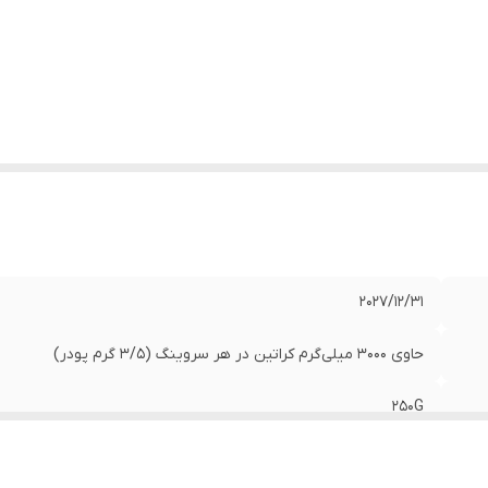
2027/12/31
حاوی 3000 میلی‌گرم کراتین در هر سروینگ (3/5 گرم پودر)
250G
کمک به افزایش انرژی و قدرت عضلانی در بدنسازی