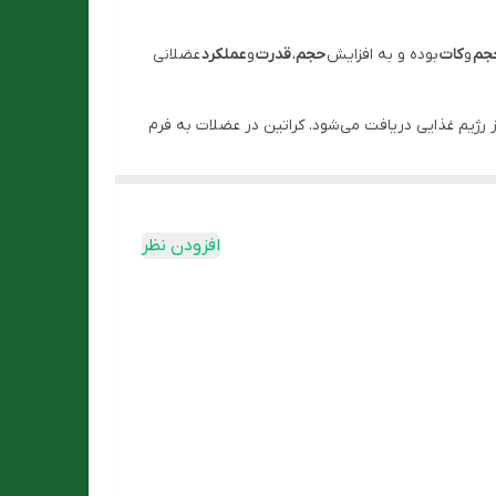
جم
و
کات
بوده و به افزایش
حجم
،
قدرت
و
عملکرد
عضلانی
 رژیم غذایی دریافت می‌شود. کراتین در عضلات به فرم
ین استفاده می‌کنند. به‌علاوه مکمل کراتین تا حدودی
Euro OTC Pharma Gm
کشور
آلمان
توسط شرکت
سمر
افزودن نظر
ت
، بهترین و شناخته شده‌ترین فرم کراتین موجود در
ند. این کار منجر به
افزایش قدرت بدنی
و
سطوح