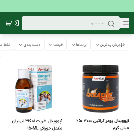
پربازدیدترین
برندها
قیمت
دسته‌بندی
فقط م
آپوویتال پودر کراتین 3000 250
آپوویتال شربت امگا3 لبرتران
میلی گرم
مکمل خوراکی 150ML