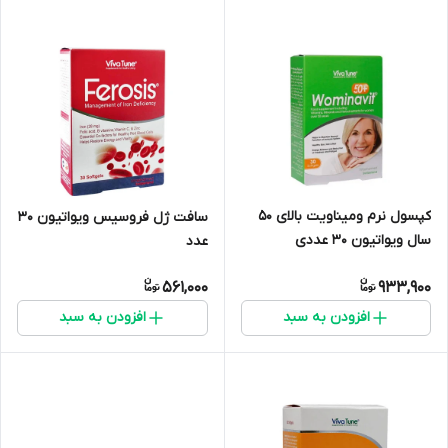
کپسول نرم ومیناویت بالای ۵۰
سافت ژل فروسیس ویواتیون 30
سال ویواتیون ۳۰ عددی
عدد
561,000
933,900
افزودن به سبد
افزودن به سبد