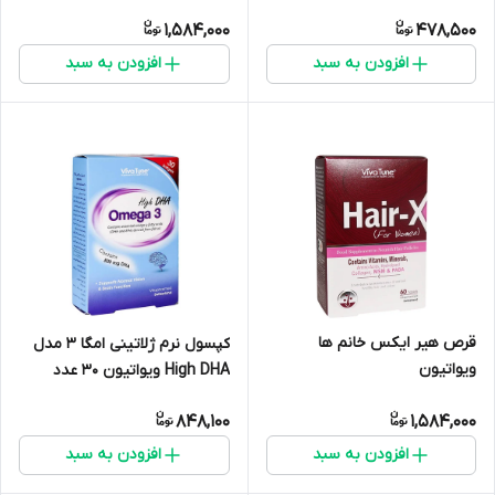
1,584,000
478,500
افزودن به سبد
افزودن به سبد
قرص هیر ایکس خانم ها
کپسول نرم ژلاتینی امگا 3 مدل
ویواتیون
High DHA ویواتیون 30 عدد
848,100
1,584,000
افزودن به سبد
افزودن به سبد