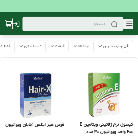
پربازدیدترین
برندها
قیمت
دسته‌بندی
فقط م
کپسول نرم ژلاتینی ویتامین E
قرص هیر ایکس آقایان ویواتیون
400 واحد ویواتیون 30 عدد