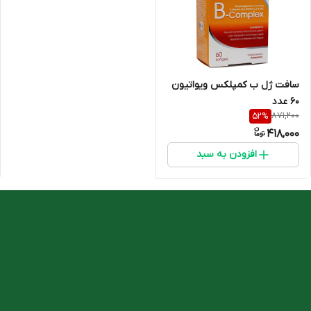
سافت ژل ب کمپلکس ویواتیون
60 عدد
871,200
52
%
418,000
افزودن به سبد