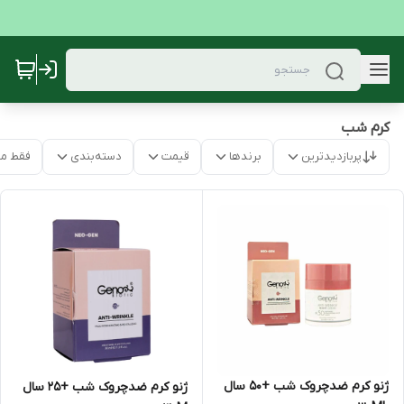
کرم شب
پربازدیدترین
برندها
قیمت
دسته‌بندی
فقط م
ژنو کرم ضدچروک شب +50 سال
ژنو کرم ضدچروک شب +25 سال