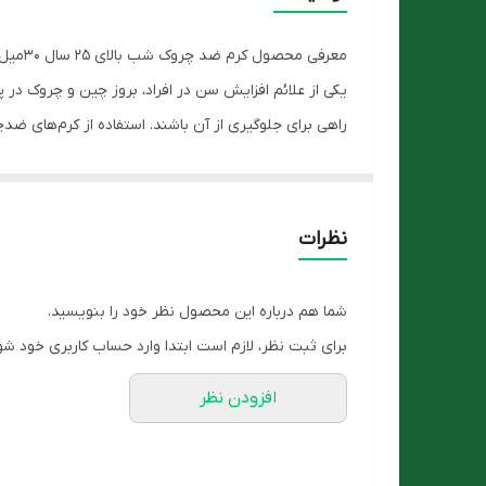
معرفی محصول کرم ضد چروک شب بالای 25 سال 30میل ژنو بایوتیک:
یکی از علائم افزایش سن در افراد، بروز چین و چروک در 
راهی برای جلوگیری از آن باشند. استفاده از کرم‌های ض
مختلف ارائه می‌شوند که هر کدام از آن‌ها دارای خواص
کرم ضد چروک
شب
مقاومت پوست شما را افزایش داده و به همین وسیله از
نظرات
از ایجاد خشکی و چین و چروک برروی پوست شما جلوگیری خ
ویژگی‌های محصول:
شما هم درباره این محصول نظر خود را بنویسید.
بازسازی سلول‌ها و افزایش انسجام پوست
برای ثبت نظر، لازم است ابتدا وارد حساب کاربری خود شو
ضد پیری و حفظ جوانی پوست
افزودن نظر
کمک به کلاژن‌سازی پوست
کاهش عمق چروک‌های عمیق و برطرف کننده چروک‌های
افزایش خاصیت ارتجاعی پوست