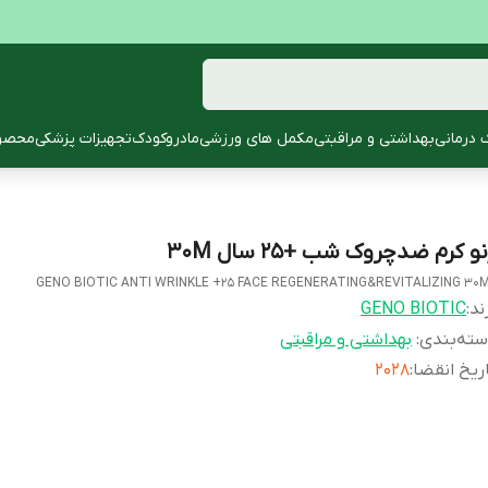
 درمانی
بهداشتی و مراقبتی
مکمل های ورزشی
مادروکودک
تجهیزات پزشکی
محصول
و کرم ضدچروک شب +25 سال 30M
GENO BIOTIC ANTI WRINKLE +25 FACE REGENERATING&REVITALIZING 30
ند:
GENO BIOTIC
ته‌بندی
:
بهداشتی و مراقبتی
ریخ انقضا
:
2028