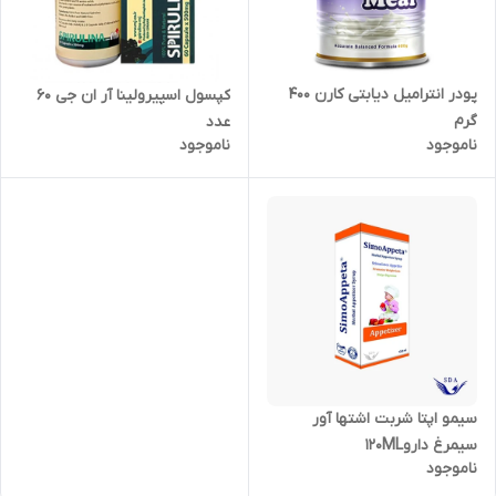
پودر انترامیل دیابتی کارن 400
کپسول اسپیرولینا آر ان جی 60
گرم
عدد
ناموجود
ناموجود
سیمو اپتا شربت اشتها آور
سیمرغ دارو120ML
ناموجود