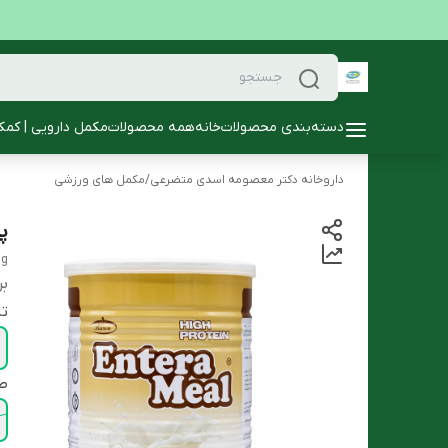
دسته‌بندی محصولات
خانه
همه محصولات
مکمل دارویی | کمک
داروخانه دکتر معصومه اسدی متضرعی
/
مکمل های ورزشی
پ
0g
بر
تا
ط