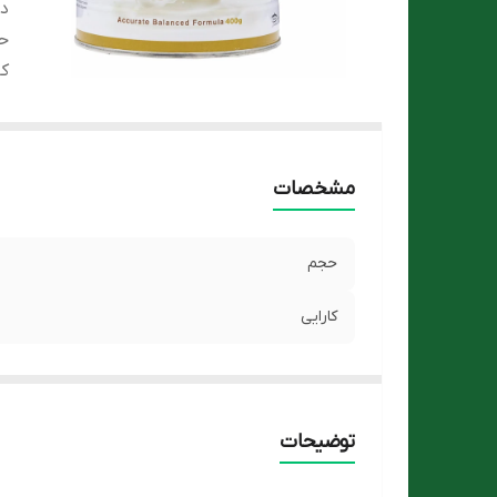
دس
ح
کا
مشخصات
حجم
کارایی
توضیحات