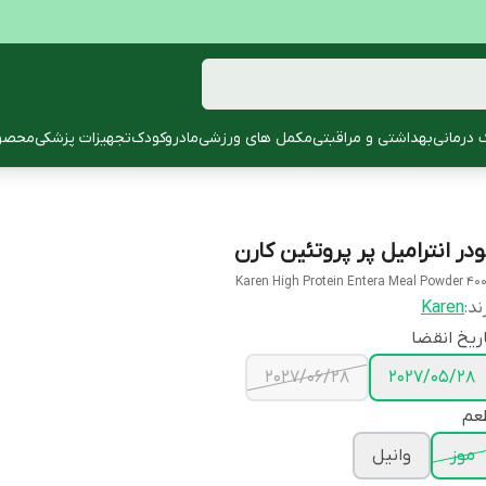
 درمانی
بهداشتی و مراقبتی
مکمل های ورزشی
مادروکودک
تجهیزات پزشکی
محصول
ودر انترامیل پر پروتئین کارن
Karen High Protein Entera Meal Powder 40
ند:
Karen
ریخ انقضا
2027/06/28
2027/05/28
عم
موز
وانیل