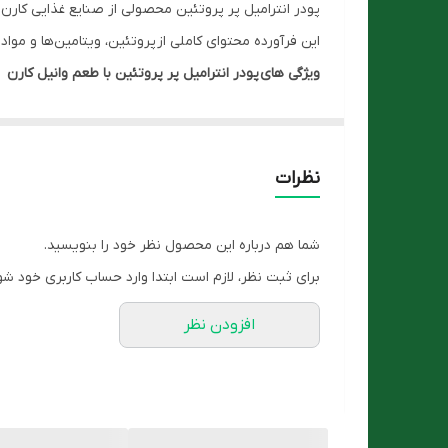
پودر انترامیل پر پروتئین محصولی از صنایع غذایی کارن 
این فرآورده محتوای کاملی از پروتئین، ویتامین‌ها و موا
ویژگی های پودر انترامیل پر پروتئین با طعم وانیل کارن
فاقد گلوتن
کم لاکتوز
20% انرژی از پروتئین با ارزش بیولوژیکی بالا (whey)
نظرات
35% انرژی از چربی روغن نارگیل (منبع MCT) و آفتابگردان
45% انرژی از کربوهیدرات (مالتودکسترین)
شما هم درباره این محصول نظر خود را بنویسید.
حاوی اینولین به عنوان فیبر محلول جهت افزایش م
برای ثبت نظر، لازم است ابتدا وارد حساب کاربری خود شو
حاوی ویتامین‌ها و مواد معدنی
افزودن نظر
مجموعه آنزیم‌های گوارشی جهت جذب بهتر
روش مصرف
همانطور که گفتیم از پودر انترامیل دو دسته از افراد می
که پودر انترامیل برای تغذیه وریدی مناسب نمی‌باشد.