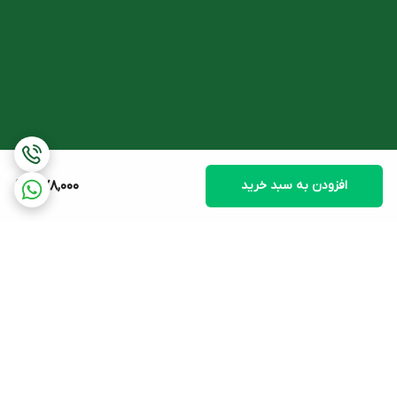
ترکیبات اصلی
كرم ترميم كننده درماليفت
- پاسیولین
پاسیولین عصاره روغنی به دست آمده از گیاه گل ساعتی است که غنی
از آنتی اکسیدان و ویتامین هایی مثل ویتامین A است. پاسیولین در
کاهش التهاب، کمک به بهبود وضعیت پوست، ترمیم و تحریک ایجاد
سلول های جدید و همچنین در نرم کنندگی پوست موثر است.
- عصاره میموزا
افزودن به سبد خرید
378,000
عصاره میموزا با داشتن آنتی اکسیدان ها، ویتامین های E و عناصر روی
و مس در جلوگیری از رشد میکروب ها، ترمیم پوست و کاهش التهاب
پوست های حساس شده و آسیب دیده نقش دارد.
- عصاره پیاز
عصاره پیاز با داشتن ویتامین C و دارا بودن خواص ضد التهابی در
کاهش آکنه، لایه برداری، کاهش التهاب و تحریک کلاژن سازی نقش
برگشت به بالا
مهمی ایفا می کند.