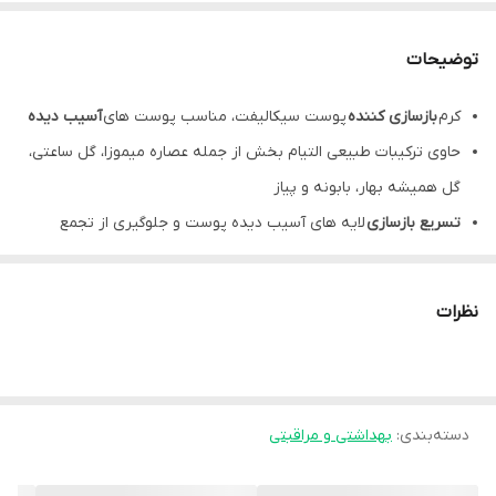
توضیحات
کرم
بازسازی کننده
پوست سیکالیفت، مناسب پوست های
آسیب دیده
حاوی ترکیبات طبیعی التیام بخش از جمله عصاره میموزا، گل ساعتی،
گل همیشه بهار، بابونه و پیاز
تسریع بازسازی
لایه های آسیب دیده پوست و جلوگیری از تجمع
رنگدانه ها در اطراف زخم
ترمیم آسیب پوستی ناشی از
پیلینگ
،
لیزر درمانی
،
درم
نظرات
ابریژن
و
فوتوتراپی
کمک به
بهبودی زخم ها
و
جراحات
پیشگیری
از
تشکیل اسکار
دسته‌بندی
:
بهداشتی و مراقبتی
دارای خواص آنتی باکتریال و قابل استفاده در
زخم های باز
بدون ترشح
نحوه استفاده از کرم ترمیم کننده درمالیفت: روزی 3 بار روی ضایعات