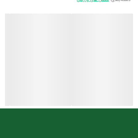
توسط این مجموعه توانسته‌اند با دریافت بیشترین رضایت مندی
نیازهای جامعه را در زمینه سلامت پاسخ دهد.
ویژگی های کافئین کارن ۶۰ عددی
کمک به بهبود سطح خلق و خو با مکمل کافئین کارن
بهبود سیگنال‌های فعال سازی عضلات
بهبود تمرکز و فعالیت سیستم مغزی
افزایش حداکثر ظرفیت هوازی
افزایش قدرت انقباضی عضله
تحریک چربی سوزی
افزایش انرژی روزانه
کاهش درد عضلانی
کاهش خستگی
روش مصرف
می‌توان یک عدد کافئین karen نیم ساعت قبل از تمرین ورزشی و با