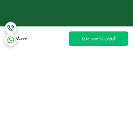
و خاصیت روشن کنندگی به پوست می بخشد.
- کراتین (Keratin)
ماده کراتین در کلاژن سازی پوست نقش بسزایی دارد و باعث بازسازی
سلول های پوستی می شود. کراتین به عنوان نوعی پروتئین رشته ای،
افزودن به سبد خرید
358,000
ماده ای ضروری در حفظ سلامت پوست و تقویت استحکام آن است.
کراتین با تقویت لایه های پوستی و حفظ خاصیت ارتجاعی پوست به
پیشگیری از بروز چین و چروک کمک می کند.
لیست ترکیبات کرم مرطوب کننده هیدرالیفت
برگشت به بالا
آب دیونیزه، گلیسیرین، پلی آکریلامید، سی 13-14 ایزو پارافین، لورت-7،
روغن آووکادو، آراشیدیل گلوکوزاید، پالکمتیک/استئاریک تری گلیسیرید،
اوره، ساکارید هیدرولیزات، منیزیم آسپارتات، گلایسین، گلیسریدهای
زیتون، روغن دانه آفتابگردان، آلانین، کراتین، لاکتات سدیم، بایو ساکارید