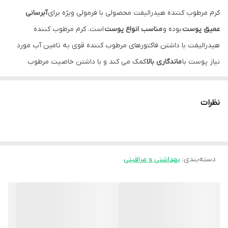
کرم مرطوب کننده هیدرالیفت محصولی با فرمولی ویژه برای
آبرسانی
عمیق پوست
بوده و
مناسب انواع پوست
است. کرم مرطوب کننده
هیدرالیفت با داشتن فاکتورهای مرطوب کننده قوی به تامین آب مورد
نیاز پوست با
ماندگاری بالا
کمک می کند و با داشتن خاصیت مرطوب
کنندگی قوی، از بروز خشکی پوست پیشگیری می کند.
نظرات
هر نوع پوستی نیاز به آبرسانی دارد و بهترین راه برای آبرسانی و مرطوب
کردن پوست استفاده از کرم مرطوب‌کننده است. زیرا علاوه بر تامین
رطوبت مورد نیاز پوست و کمک به هیدراته ماندن آن، باعث تغذیه
دسته‌بندی
:
بهداشتی و مراقبتی
مناسب پوست شده و احتمال بروز چین و چروک های پوستی و پیری
زودرس پوست را به حداقل می رساند. هنگامی که از کرم مرطوب کننده
استفاده می کنید باید تا جذب کامل آن بر پوست، آن را ماساژ
دهید. مرطوب کردن پوست بسیار مهم است، اما استفاده بیش از حد از
کرم های مرطوب کننده نیز می تواند تأثیر منفی روی پوست شما بگذارد.