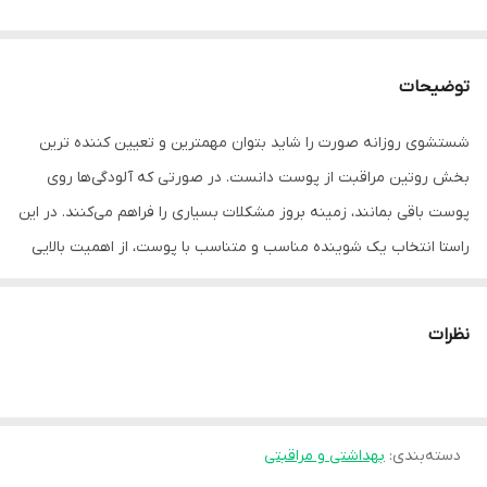
توضیحات
شستشوی روزانه صورت را شاید بتوان مهمترین و تعیین کننده ترین
بخش روتین مراقبت از پوست دانست. در صورتی که آلودگی‌ها روی
پوست باقی بمانند، زمینه بروز مشکلات بسیاری را فراهم می‌کنند. در این
راستا انتخاب یک شوینده مناسب و متناسب با پوست، از اهمیت بالایی
برخوردار است.
استفاده از شوینده‌های قلیایی مانند صابون به هیج عنوان برای
نظرات
شستشوی پوست صورت پیشنهاد نمی‌شود؛ زیرا به مرور زمان پوست را
دچار خشکی خواهند کرد. با این حال ژل‌های شستشوی صورت روز به روز
محبو‌ب‌تر می‌شوند و بیشتر مورد استفاده قرار می‌گیرند.
دسته‌بندی
:
بهداشتی و مراقبتی
برای انتخاب یک شوینده مناسب، باید جنس و نیاز پوست خود را مد نظر