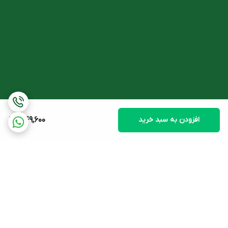
بایواکولیا برای محافظت از فلور میکروبی مفید، اکوفلور پوست صورت
برای حذف پاتوژن‌ها و فلور نامطلوب مولد آکنه و بروز پیر پوستی
زودرس پوست است.
شوینده فیس دوکس پوست چرب از برند معتبر فیس دوکس علاوه بر
تمام مزایایی که برای جوش‌های صورت دارد
، پوست را از آلودگی‌های
روزمره نیز به خوبی پاک می‌کند چون این آلودگی‌ها هم به نوع خود
می‌توانند عامل جوش و ایجاد چرک شوند.
ویژگی دیگر شوینده پوست چرب فیس دوکس،
جلوگیری از تخریب
افزودن به سبد خرید
349,600
غیرعادی سلول‌های پوستی در ناحیه خروج مو از پوست است که عامل
اصلی در ایجاد ضایعات آکنه به شمار می‌رود.
همچنین از انسداد منافذ
پوست جلوگیری کرده و مانع از ایجاد جوش زیرپوستی می‌شود.
ترکیبات شوینده فیس دوکس پوست چرب
آب دیونیزه، دی سدیم کوکوئیل گلوتامات، کوکوآمیدو پروپیل بتائین،