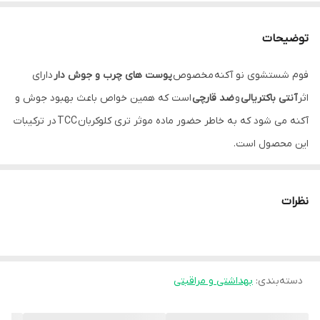
توضیحات
فوم شستشوی نو آکنه
مخصوص
پوست های چرب و جوش دار
دارای
اثر
آنتی باکتریالی
و
ضد قارچی
است که همین خواص باعث بهبود جوش و
آکنه می شود که به خاطر حضور ماده موثر تری کلوکربان TCC در ترکیبات
این محصول است.
استفاده از
فوم نو آکنه به
باز شدن منافذ پوست ­های چرب
کمک می کند
که به دلیل حضور آزلانیک­اسید است. هم­چنین، مصرف فوم شستشو نو
نظرات
آکنه به
لایه برداری
و
رطوبت رسانی
بیش­تر به پوست کمک می کند که از
وجود ترکیب آلفا­ هیدروکسی اسید(AHA) نشات می­ گیرد.
فوم نو آکنه،
به واسطه داشتن گروهی از ترکیبات ویتامین B3 به نام
دسته‌بندی
:
نیاسین آمید، به
بهداشتی و مراقبتی
پیشگیری از ایجاد آکنه
و
درمان
آن، محافظت از پوست در
برابر پرتوهای مضر و آلودگی، تحریک کلاژن سازی پوست و
پیشگیری از