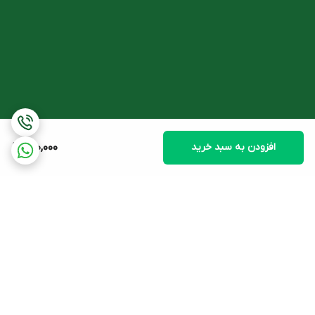
آلفا هیدروکسی اسید­ها یا AHAها، گروهی از اسیدهای کربوکسیلیک
هستند و در فراورده‌های بهداشتی آرایشی به عنوان لایه بردار، ضد چین
و چروک و مرطوب‌کننده پرکاربردند. هم­چنین، با غلظت‌های بالاتر از ده
درصد در پیلینگ (لایه برداری) شیمیایی استفاده می‌شوند.
- نیاسین­آمید
نیاسین­آمید شکلی از ویتامین B3 است و می‌تواند به پیشگیری و درمان
آکنه کمک کند، پوست را مرطوب نگه دارد، از پوست در برابر پرتوهای
افزودن به سبد خرید
600,000
مضر خورشید و آلودگی محافظت کند، به پیشگیری از سرطان پوست
کمک کند.
هم­چنین، نیاسین­آمید می­تواند قرمزی پوست، خطوط ریز و چین‌ و چروک را
کاهش ‌دهد، باعث بهبود سنتز کلاژن شود و از ایجاد لکه های ناشی از
جوش جلوگیری می­ کند.
برگشت به بالا
لیست ترکیبات فوم نو آکنه