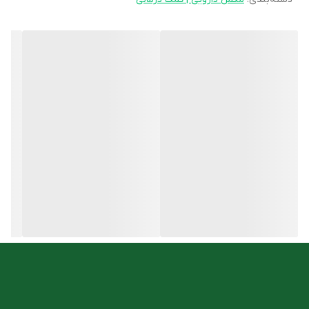
بهبود کیفیت اسپرم ها و افزایش احتمال بارداری
افزایش دهنده تعداد و کیفیت اسپرم
بهبود مرفولوژی اسپرم
بهبود حرکت اسپرم
افزایش حجم منی
حاوی شیرین کننده
نحوه مصرف
یکی صبح و یکی در زمان عصر روزی 2 مرتبه ساشه اندروفرتی، هربار 1
ساشه ی آندروفرتی را در نصف لیوان آب یا هر نوشیدنی دیگری حل
کنید و بلافاصله میل کنید.
استفاده از آندروفرتی برای یک دوره درمانی شش ماهه توصیه می
شود، هرچند که ممکن است، نتایج آن بعد از سه ماه مشاهده گردد.