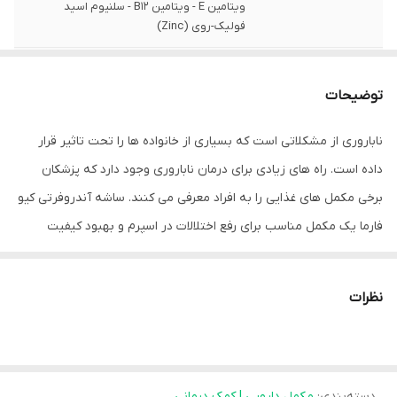
ویتامین E - ویتامین B12 - سلنیوم اسید
فولیک-روی (Zinc)
تعداد
60 عدد ساشه
توضیحات
کشور سازنده
تحت لیسانس اسپانیا
ناباروری از مشکلاتی است که بسیاری از خانواده ها را تحت تاثیر قرار
گروه
کمک به بهبود باروری در مردان -کمک به تامین
داده است. راه های زیادی برای درمان ناباروری وجود دارد که پزشکان
ویتامین ها و مواد معدنی مورد نیاز جهت
افزایش تعداد و کیفیت اسپرم
برخی مکمل های غذایی را به افراد معرفی می کنند. ساشه آندروفرتی کیو
فارما یک مکمل مناسب برای رفع اختلالات در اسپرم و بهبود کیفیت
نحوه مصرف
2 ساشه در هر روز (صبح و عصر)_هر ساشه در
نصف لیوان اب حل شود
اسپرم در مردانی است که با مشکل ناباروری مواجه می باشند.
نظرات
مشخصات ساشه آندروفرتی کیو فارما:
ساشه اندروفرتی می تواند با استرس اکسیداتیو که عامل اختلال اسپرم
دسته‌بندی
:
هاست مقابل کرده
مکمل دارویی | کمک درمانی