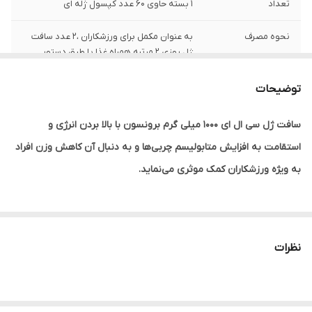
تعداد
1 بسته حاوی 60 عدد کپسول ژله ای
نحوه مصرف
به عنوان مکمل برای ورزشکاران ،2 عدد سافت
ژل روزی 2 مرتبه همراه غذا یا طبق دستور
پزشک مصرف نمایید
توضیحات
گروه
کمک به افزایش متابولیسم چربی ها و کمک به
کاهش وزن
سافت ژل سی ال ای ۱۰۰۰ میلی گرم برونسون با بالا بردن انرژی و
استقامت به افزایش متابولیسم چربی‌ها و به دنبال آن کاهش وزن افراد
به ویژه ورزشکاران کمک موثری می‌نماید.
تاثیر قرص سی ال ای در لاغری
نظرات
قرص CLA به کاهش نیاز مصرف غذاهای غیر ضروری کمک نموده و تولید
چربی‌های اضافی را مهار می‌کند. این ترکیب یک نوع خاص از چربی است
که جایگزین نیاز ما برای دیگر چربی‌های ناسالم محسوب می‌شود. سافت