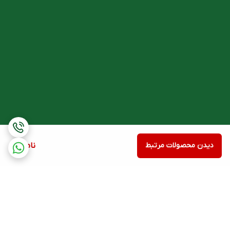
بیماری نیست.
در صورت آسیب درپوش ظرف، از مصرف فراورده خودداری شود.
فراورده را دور از دسترس اطفال نگهداری کنید.
مصرف در دوران بارداری و شیردهی
از مصرف سافت ژل سی ال ای ۱۰۰۰ میلی گرم برانسون در زمان بارداری و
شیردهی خودداری شود.
دیدن محصولات مرتبط
ناموجود