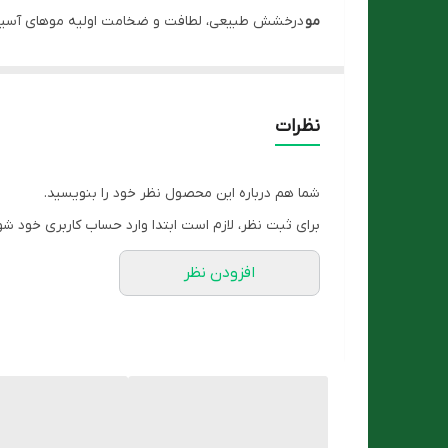
مو
درخشش طبیعی، لطافت و ضخامت اولیه موهای آسیب دی
این شامپو در درمان ریزش مو موثر است.
ویژگی های شامپو تقویت کننده مو استم سل
نظرات
کاهش
و
پیشگیری از ریزش
و نازک شدن مو
مهار آنزیم 5-آلفا ردوکتاز
وکنترل ریزش مو
شما هم درباره این محصول نظر خود را بنویسید.
قابل استفاده برای
پوست سر حساس
برای ثبت نظر، لازم است ابتدا وارد حساب کاربری خود شو
افزایش استحکام و ضخامت
ساقه مو
افزودن نظر
تسهیل در
شانه پذیری
و
افزایش درخشندگی
مو
مناسب برای استفاده
روزانه
از بین برنده ی التهاب و خارش
پوست سر
آبرسانی موثر و
تامین رطوبت پوست
سر
حاوی روغن زیتون، عصاره بابونه، عصاره آلوئه ورا
فاقد سولفات
و ترکیبات مضر شیمیایی