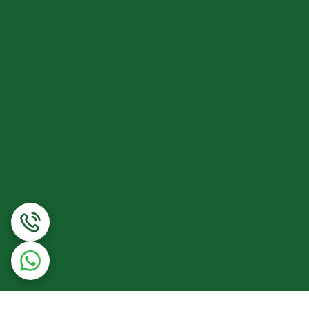
ک نمودن رشد مو‌ها شده که همین امر باعث پیشگیری
ین موجود در آن، شی باتر می‌تواند به تقویت و بازیابی
یدو پروپیل بتائین، پروپیلن گلایکول، کاپریلیک/کاپریک
تریگلیسرید، استیل تتراپپتاید 3، عصاره ترفولیوم پراتنس، پی پی جی 26، بوتت 26، آپیژنین، اولئانولیک اسید، بیوتیلن تریپپتاید ?، روغن زیتون، دکسپانتنول، توکوفریل استات (ویتامین E)،
، بوتیلن گلایکول، دکستران، سایکلوپنتاسایلوکسان،
ل آبکشی نمایید.