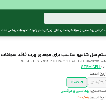
 درمانی
بهداشتی و مراقبتی
مکمل های ورزشی
مادروکودک
تجهیزات پزشکی
محصول
ستم سل شامپو مناسب برای موهای چرب فاقد سولفات 250ML
STEM CELL OILY SCALP THERAPY SULFATE FREE SHAMPOO 250
ند:
STEM CELL
ریخ انقضا
1407/09
1406/08
ته‌بندی
:
بهداشتی و مراقبتی
ریخ انقضا
:
1406/08