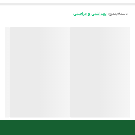
ماندگاری طولانی مدت
دسته‌بندی
:
دارای رایحه مناسب
بهداشتی و مراقبتی
ضد قارچ
دارای خاصیت آنتی باکتریال
موثر در کاهش تعریق
نحوه مصرف
بهتر است رول ضد تعریق مردانه سینره بر روی پوست تمیز استفاده
شود. بدین ترتیب توصیه می شود پس از استحمام از این محصول
استفاده شود. با توجه به راحتی مصرف، اغلب افراد از رول ضد تعریق
سینره استفاده می کنند.
نکات مهم در مصرف رول ضد تعریق مردانه سینره