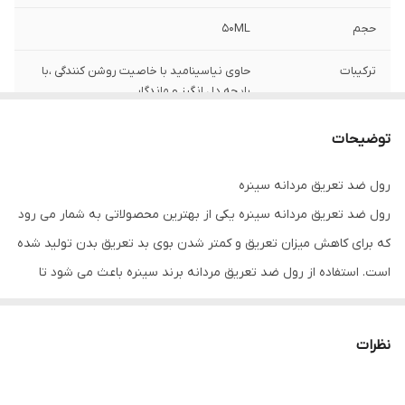
حجم
50ML
ترکیبات
حاوی نیاسینامید با خاصیت روشن کنندگی ،با
رایحه دل انگیز و ماندگار
ویژگی ها
فاقد الومینیوم ،الکل ، تالک و پارابن
توضیحات
گروه
دئودرانت -خوشبوکننده و ضد تعریق
رول ضد تعریق مردانه سینره
رول ضد تعریق مردانه سینره یکی از بهترین محصولاتی به شمار می رود
نوع
مخصوص اقایان
که برای کاهش میزان تعریق و کمتر شدن بوی بد تعریق بدن تولید شده
است. استفاده از رول ضد تعریق مردانه برند سینره باعث می شود تا
کنترل بیشتری بر روی میزان تعریق صورت گیرد. در نتیجه از بین بردن
بوی تعریق آسان تر می شود.
نظرات
ویژگی های اصلی رول ضد تعریق مردانه سینره