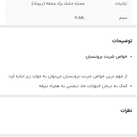
ترکیبات
عصاره خشک برگ عشقه (پیچک)
حجم
120ML
گروه
ضدسرفه
توضیحات
شکل محصول
شربت خوراکی
خواص شربت برونسبان
از مهم ترین خواص شربت برونسبان می‌توان به موارد زیر اشاره کرد:
کمک به درمان التهابات حاد تنفسی به همراه سرفه
موثر در درمان برونشیت حاد و مزمن
خلط آور
نظرات
دارای خواص ضد باکتریایی و ضد ویروسی
کمک به رفع سرفه و تنگی نفس در افراد مبتلا به آسم