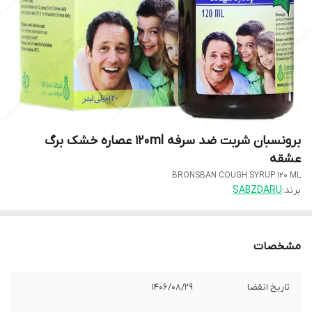
برونسبان شربت ضد سرفه 120ml عصاره خشک برگ
عشقه
BRONSBAN COUGH SYRUP 120 ML
برند:
SABZDARU
مشخصات
تاریخ انقضا
1406/08/29