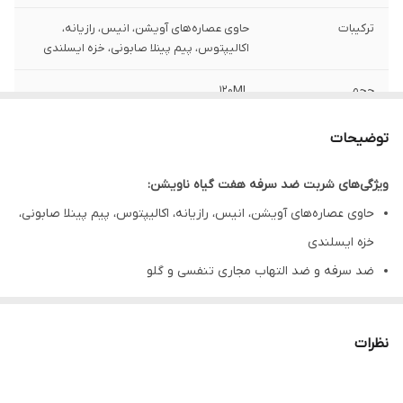
ترکیبات
حاوی عصاره‌های آویشن، انیس، رازیانه،
اکالیپتوس، پیم پینلا صابونی، خزه ایسلندی
حجم
120ML
شکل محصول
شربت
توضیحات
گروه
شربت ضد سرفه
ویژگی‌های شربت ضد سرفه هفت گیاه ناویشن:
حاوی عصاره‌های آویشن، انیس، رازیانه، اکالیپتوس، پیم پینلا صابونی،
خزه ایسلندی
ضد سرفه و ضد التهاب مجاری تنفسی و گلو
ضد عفونی‌کننده
خلط آور
نظرات
بدون قند و همچنین مناسب افراد دیابتی
شربت ضد سرفه عصاره‌ی هفت گیاه ناویشن، یک شربت کاملاً گیاهی