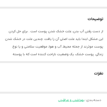
توضیحات
از دست رفتن آب بدن، علت خشک شدن پوست است . برای حل کردن
این مشکل ابتدا باید علت اصلی آن را یافت. چندین علت در خشک شدن
پوست موثرند از جمله محیط، آب و هوا، موقعیت سلامتی و یا نوع
زندگی. پوست خشک، یک وضعیت ناراحت کننده است که با پوسته
پوسته شدن پوست، خارش و ترک خوردگی مشخص می‌شود. شستشوی
پوست خشک هم یکی از دغدغه‌های افراد با پوست خشک است، چرا
نظرات
که پوست خشک هم مانند هر پوستی نیاز به دفع آلودگی‌ها دارد، در حالی
که شستشوی زیاد باعث هرچه خشک تر شدن پوست می‌شود.
فوم های شستشو به علت استفاده راحت تو و سریع تر این روز ها بین
دسته‌بندی
:
بهداشتی و مراقبتی
مصرف کننده ها محبوب میباشند.