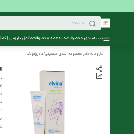
دسته‌بندی محصولات
خانه
همه محصولات
مکمل دارویی | کمک
داروخانه دکتر معصومه اسدی متضرعی
/
مادروکودک
ال
ML
بر
دس
تا
تر
ح
ش