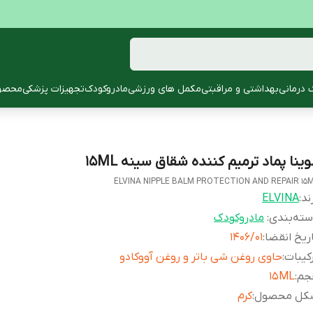
 درمانی
بهداشتی و مراقبتی
مکمل های ورزشی
مادروکودک
تجهیزات پزشکی
محصول
وینا پماد ترمیم کننده شقاق سینه 15ML
ELVINA NIPPLE BALM PROTECTION AND REPAIR 15
ند:
ELVINA
ته‌بندی
:
مادروکودک
ریخ انقضا
:
1406/01
کیبات
:
حاوی روغن شی باتر و روغن آووکادو
جم
:
15ML
کل محصول
:
کرم