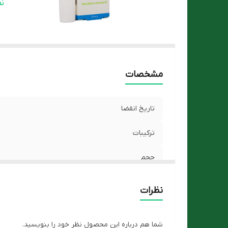
کش
ن
گر
ن
م
مشخصات
وی
ه
تاریخ انقضا
ترکیبات
م
حجم
شکل محصول
نظرات
کشور سازنده
شما هم درباره این محصول نظر خود را بنویسید.