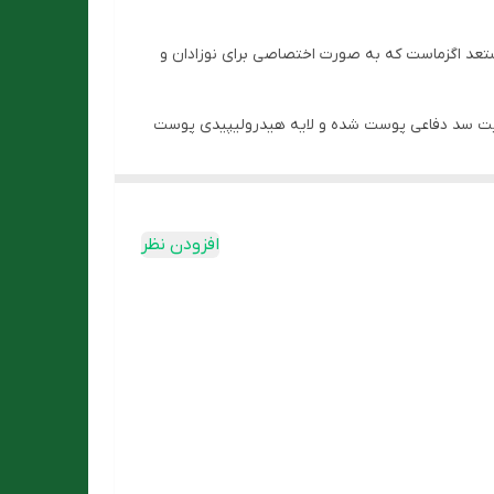
تعد اگزماست که به صورت اختصاصی برای نوزادان و
تقویت سد دفاعی پوست شده و لایه هیدرولیپیدی پوست
تمیز و خشک بدن به آرامی ماساژ دهید.
مغذی قوی صورت و بدن کودک مناسب پوست
افزودن نظر
ن قوی هیپوآلرژیک، فاقد پارابن، رنگ و مواد