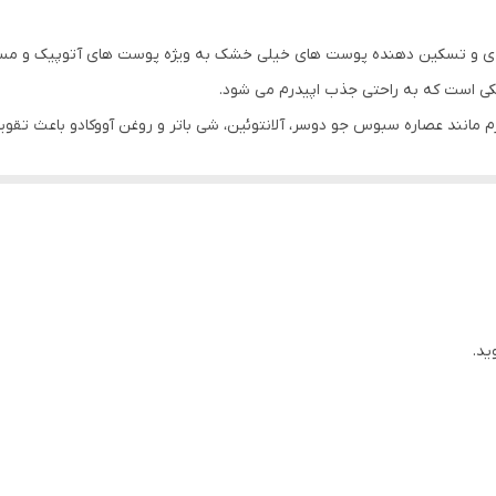
مرطوب کننده پوست کودک
، مغذی و تسکین دهنده پوست های خیلی خشک به ویژه پوست های آتوپیک و مس
ایران
کی است که به راحتی جذب اپیدرم می شود.
رم مانند عصاره سبوس جو دوسر، آلانتوئین، شی باتر و روغن آووکادو باعث 
روزانه و پس از هر بار شستشو، مقدار کافی از کرم را بر روی پوست 
سایا طب مانا
مناسب پوست های آسیب دیده، خشک و آتوپیک مرطوب کننده و 
آتوپیک، اگزمایی، خشک و حساس التیام بخش و ضد التهاب رطوبت رسا
حساسیت زا قابل استفاده از بدو تولد
ید.