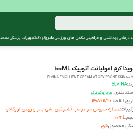
 درمانی
بهداشتی و مراقبتی
مکمل های ورزشی
مادروکودک
تجهیزات پزشکی
محصول
وینا کرم امولیانت آتوپیک 100ML
ELVINA EMOLLIENT CREAM ATOPY PRONE SKIN 100
ند:
ELVINA
ته‌بندی
:
مادروکودک
ریخ انقضا
:
1407/11/20
کیبات
:
عصاره سبوس جو دوسر، آلانتوئین، شی باتر و روغن آووکادو
جم
:
100mL
کل محصول
:
کرم