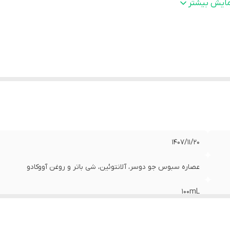
وه
:
مرطوب کننده پوست کودک
مایش بیشتر
ور سازنده
:
ایران
حوه
روزانه و پس از هر بار شستشو، مقدار کافی از کرم را بر روی پو
صرف
:
خشک بدن به آرامی ماساژ دهید.
حصول
:
سایا طب مانا
ژگی
مناسب پوست های آسیب دیده، خشک و آتوپیک مرطوب کننده 
ا
:
قوی صورت و بدن کودک مناسب پوست آتوپیک، اگزمایی، خشک
التیام بخش و ضد التهاب رطوبت رسان قوی هیپوآلرژیک، فاقد پارا
مواد حساسیت زا قابل استفاده از بدو تولد
1407/11/20
عصاره سبوس جو دوسر، آلانتوئین، شی باتر و روغن آووکادو
100mL
کرم