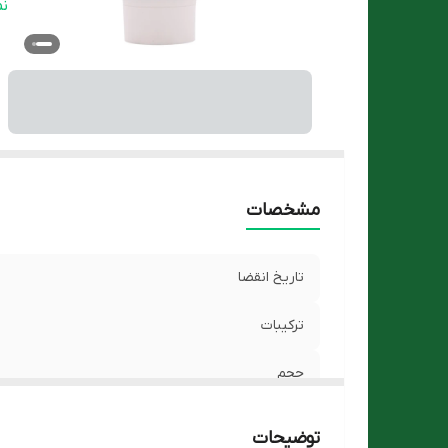
گر
ن
کش
ن
م
م
وی
ه
مشخصات
تاریخ انقضا
ترکیبات
حجم
شکل محصول
توضیحات