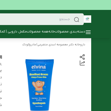
دسته‌بندی محصولات
خانه
همه محصولات
مکمل دارویی | کمک
داروخانه دکتر معصومه اسدی متضرعی
/
مادروکودک
ال
ML
بر
دس
تا
تر
ح
ش