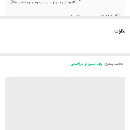
آووکادو، شی باتر، روغن جوجوبا و ویتامین B5)
شکل محصول
لوسیون
کشور سازنده
ایران
نظرات
گروه
مرطوب کننده پوست کودک
محصول
سایا طب مانا
دسته‌بندی
:
بهداشتی و مراقبتی
نحوه مصرف
روی پوست تمیز بدن نوزاد یا کودک مالیده و
ماساژ دهید.
حجم
200ML
ویژگی ها
حفظ رطوبت پوست برای مدت طولانی فاقد
لانولین بدون ایجاد اثر چربی، نرم و لطیف
کننده پوست دارای فرمولاسیون سبک و متناسب
با پوست اطفال فاقد پارابن و هر گونه مواد
حساسیت زا برای کودکان