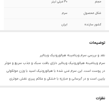
حجم
30 میلی لیتر
شکل محصول
سرم
کشور سازنده
ایران
نحوه مصرف
روزی یک تا دو بار روی پوست نم دار به اندازه
ی یک نخود استفاده شود.
توضیحات
نقد و بررسی سرم ویتامینه هیالورونیک ویتالیر
سرم ویتامینه هیالورونیک ویتالیر دارای بافت سبک و جذب سریع و موثر
در پوست است. این سرم غنی شده با هیالورونیک اسید با وزن مولکولی
پایین است و در آبرسانی و مبارزه با خشکی و علائم پیری نقش موثری
دارد. این محصول برای انواع پوست بالغ قابل استفاده است و می‌تواند
خطوط ریز تا چین و چروک‌های عمیق پوست را از بین ببرد. بازگردانی
نظرات
قابلیت ارتجاعی و انعطاف پذیری کاهش یافته پوست از دیگر مزایای سرم