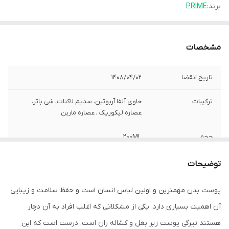
برند:
PRIME
مشخصات
تاریخ انقضا
1408/04/02
ترکیبات
حاوی آلفا آربوتین، سدیم لاکتات، شی باتر،
عصاره لیکوریک ، عصاره مارین
حجم
200ML
شکل محصول
لوسیون
توضیحات
کشور سازنده
ایران
پوست بدن مهمترین و اولین لباس انسان است و حفظ سلامت و زیبایی
آن اهمیت بسیاری دارد. یکی از مشکلاتی که اغلب افراد به آن دچار
گروه
ضد لک بدن
هستند تیرگی پوست زیر بغل و کشاله ران است. درست است که این