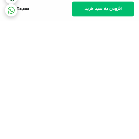
افزودن به سبد خرید
1,450,000
ترکیبات لوسیون روشن کننده بدن پریم
آب دیونیزه، اسکوالن گیاهی، اتیل هگزیل متوکسی سینامات، گلیسیرین،
امولسیفایر، روغن بادام، سدیم لاکتات، بیزواکس، شی باتر، سیلیکون،
آمینواتیل فوسفونیک اسید، آلفا آربوتین، تیتانیوم دی اکساید، آلومینا،
آلومینیوم استئارات، عصاره شیرین بیان، کیتوزان، زانتان گام، عصاره پنبه
برگشت به بالا
دانه، روغن نارگیل، دکسپانتنول، نگهدارنده.
ترکیبات اصلی لوسیون روشن کننده بدن پریم
- آلفا آربوتین
ارسال ویژه
پشتیبانی از9:30 تا 21:30
یکی از ترکیبات اصلی لوسیون روشن کننده پریم، آلفا آربوتین است. این
ماده یک
روشن کننده قوی
است که از طریق
مهار آنزیم تیروزیناز
مانع از