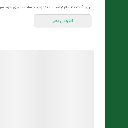
شستشو دویست میلی لیتر است، بافت آن ژله ای است و 
برای ثبت نظر، لازم است ابتدا وارد حساب کاربری خود شو
افزودن نظر
ویزگی های بارز
پاک کننده پوست صورت
مناسب مصرف روزانه
دارای شویندگی ملایم
رطوبت رسان و شاداب کننده
حاوی ویتامین سی
برای چه کسانی مناسب است
مناسب انواع تیپ پوستی می باشد. آقایان و بانوان با ان
استفاده کنند.