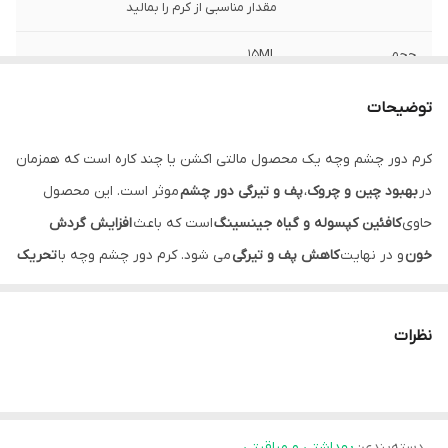
مقدار مناسبی از کرم را بمالید
حجم
15ML
گروه
دور چشم
توضیحات
کرم دور چشم وچه یک محصول مالتی اکشن یا چند کاره است که همزمان
در
بهبود چین و چروک
،
پف و تیرگی دور چشم
موثر است. این محصول
حاوی
کافئین کپسوله و گیاه جینسینگ
است که باعث
افزایش گردش
خون
و در نهایت
کاهش پف و تیرگی
می شود. کرم دور چشم وچه با
تحریک
سنتز کلاژن
و
خاصیت ارتجاعی
، قوام پوست را ا
فزایش
داده و علائم پیری
زودرس مانند خطوط ریز و سطحی دور چشم را کاهش داده و
مانع از ایجاد
نظرات
چین و چروک
می شود.
با استفاده از کرم دور چشم وچه در ناحیه دور چشم
رطوبت پوست
افزایش
پیدا کرده و احساس خشکی و شکنندگی پوست کاملا برطرف می
دسته‌بندی
:
بهداشتی و مراقبتی
شود. این کرم جوان ساز با خاصیت
آنتی اکسیدانی
،
اثر مخرب رادیکال های