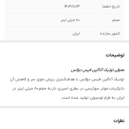
تاریخ انقضا
1403/8/13
حجم
80 میلی لیتر
کشور سازنده
ایران
توضیحات
معرفی تونیک آناگین فیس دوکس
تونیک آناگین فیس دوکس با هدف کنترل ریزش موی سر و کاهش آن
با ترکیبات موثر سوئیسی در بطری اسپری دار به حجم 80 میلی لیتر در
ایران به فرم لوسیون تولید شده است.
در مکانیسم هورمونی که منجر به ظهور ویژگی های مردانه می گردد،
هورمون تستوسترون به کمک آنزیم 5 آلفا ردوکتاز به دی هیدرو
نظرات
تستوسترون که یک هورمون استروئیدی است و در توسعه خصوصیات