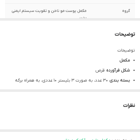
گروه
مکمل پوست مو ناخن و تقویت سیستم ایمنی
بدن
محصول
شرکت سیمرغ داروی ایران
توضیحات
نحوه مصرف
کودکان بالای 12 سال و بالغین روزانه 1 عدد
توضیحات
مکمل
شکل فرآورده
قرص
بسته بندی
۳۰ عدد، به صورت ۳ بلیستر ۱۰ عددی، به همراه برگه
راهنما در جعبه مقوایی
اجزای فرآورده
(مواد موثره)
نظرات
هر قرص المان فیت Elman Fit سیمرغ دارو تقویت کننده پوست، مو و
ناخن حاوی