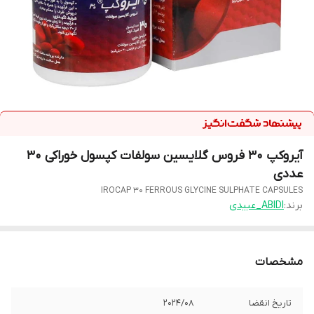
آیروکپ 30 فروس گلایسین سولفات کپسول خوراکی 30
عددی
IROCAP 30 FERROUS GLYCINE SULPHATE CAPSULES
برند:
ABIDI_عبیدی
مشخصات
تاریخ انقضا
2024/08