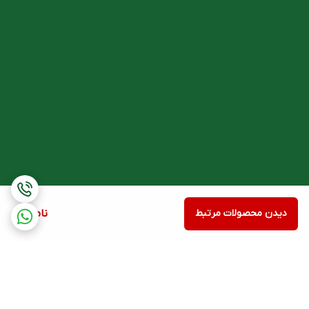
حضور بیماری های دیگر ممکن است در مصرف این فرآورده تأثیر
بگذارد. در صورت ابتلا به بیماری های دیگر بخصوص موارد زیر پزشک
خود را مطلع نمایید:
بیماران مبتلا به زخم های روده ای
افراد سالخورده با علایم کمبود آهن، کم خونی با منشأ نامشخص که
باید به دقت مورد بررسی قرار گیرد و عامل هموراژی (خونریزی)
در بیماران با کم خونی ناشی از بیماری های شدید کلیوی، این دارو باید
همراه با اریتروپویتین مصرف گردد.
موارد احتیاط:
در هنگام رانندگی و کار با وسایلی که نیاز به هوشیاری کامل دارد،
دیدن محصولات مرتبط
ناموجود
مراقبت خاصی مورد نیاز نمی باشد.
آزمایش تشخیص بنزیدین در هنگام مصرف آهن می تواند مثبت
گردد.
به دلیل امکان تغییر تیره رنگ مدفوع، آزمایش وجود خون مخفی در