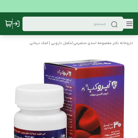
داروخانه دکتر معصومه اسدی متضرعی
/
مکمل دارویی | کمک درمانی