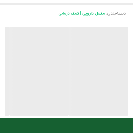
مشخصات کپسول آیروکپ عبیدی:
دسته‌بندی
:
تامین آهن مورد نیاز بدن
مکمل دارویی | کمک درمانی
جلوگیری از کم خونی ناشی از فقر آهن
حاوی فروس گلیسینات سولفات
با عوارض گوارشی کم
نحوه مصرف مکمل آهن آیروکپ:
کپسول را به طور کامل بلعیده، از جویدن یا خرد کردن آن خودداری
نمایید. این فرآورده را همراه با مقادیر کافی آب میل نمایید.
ترکیبات مکمل آهن ایروکپ عبیدی:
هر کپسول حاوی فروسگلایسین سولفات معادل آهن دو ظرفیتی 30
میلی گرم