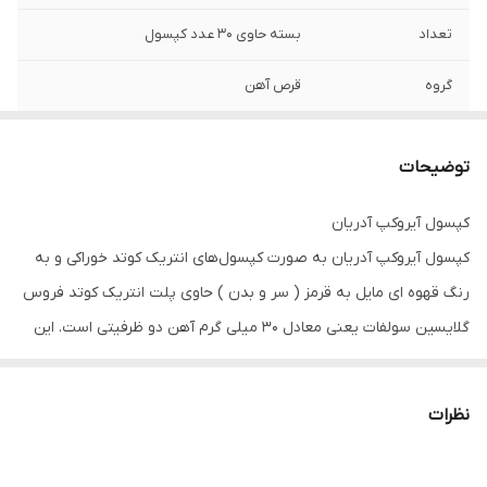
تعداد
بسته حاوی 30 عدد کپسول
گروه
قرص آهن
نحوه مصرف
1 عدد کپسول در روز
توضیحات
کپسول آیروکپ آدریان
کپسول آیروکپ آدریان به صورت کپسول‌های انتریک کوتد خوراکی و به
رنگ قهوه ای مایل به قرمز ( سر و بدن ) حاوی پلت انتریک کوتد فروس
گلایسین سولفات یعنی معادل ۳۰ میلی گرم آهن دو ظرفیتی است. این
محصول در جعبه‌های ۳۰ عددی به سفارش توسعه طب آدریان سلامت،
توسط داروسازی دکتر عبیدی عرضه می‌شود. مصرف این کپسول به
نظرات
تامین آهن مورد نیاز بدن و جلوگیری از کم خونی ناشی از فقر آهن
می‌پردازد.