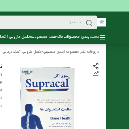
دسته‌بندی محصولات
خانه
همه محصولات
مکمل دارویی | کمک
داروخانه دکتر معصومه اسدی متضرعی
/
مکمل دارویی | کمک درمانی
نی
CS
بر
دس
تا
تر