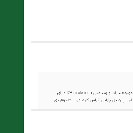
د: به
ائسگی
ده شود.
ید.
حاوی سیترات کلسیم تتراهیدرات، هیدروکسید منیزیم، سولفات روی مونوهیدرات و ویتامین D3 circle icon دارای
ابن، پروپیل پارابن، کراس کارملوز، تیتانیوم دی