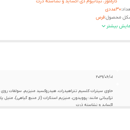
کارملوز، تیتانیوم دی اکساید و نشاسته ذرت
داد
:
30عددی
کل محصول
:
قرص
وه
:
کمک به سلامت استخوان ها ممکن است در موارد زیر مفید واقع شو
مایش بیشتر
عنوان مکمل در دوران بارداری و شیردهی پوکی استخوان ناشی از ی
پوکس استخوان در آقایان مسن رشد کودکان و نوجوانان
حصول
:
آبا دارو طب
حوه
روزانه سه قرص و یا با دستور پزشک به همراه یک لیوان آب بلعی
صرف
:
از جویدن قرص و مصرف بیش از میزان توصیه شده خودداری نمای
2029/06/01
ترکیباتی مانند: پوویدون، منیزیم استئارات (از منبع گیاهی)، متیل پار
اکساید و نشاسته ذرت
30عددی