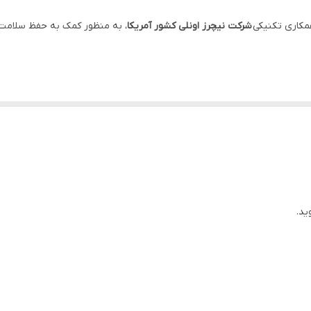
قرص
مکاری تکنیکی
شرکت نیچرز اونلی کشور آمریکا
کمک به سلامت استخوان ها ممکن است در موارد زیر مفید واقع شود:
استخوان ناشی از یائسگی پوکس استخوان در آقایان مسن رشد کودکان
آبا دارو طب
روزانه سه قرص و یا با دستور پزشک به همراه یک لیوان آب بلعید
ویت استخوان، سلامت عضلات و اعصاب کمک می‌کند.
شده خودداری نمایید.
 دهنده مصنوعی
است. افرادی که به سویا حساسیت دارند، می توانند به راحتی از
د به اشتباه به کپسول سوپراکل میان مردم معروف شده است.
ید.
پراکل میپردازیم: