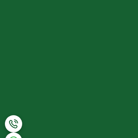
ر می‌رود. منیزیم علاوه بر نقش های بسیار در سلامت،
 کلاژن می شود که در حفظ استحکام استخوان ضروری