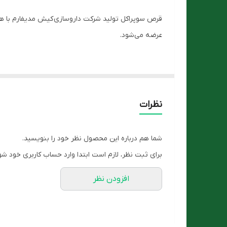
شکل محصول
قرص سوپراکل تولید شرکت داروسازی کیش مدیفارم با ه
گروه
عرضه می‌شود.
محصول
سوپراکل برای چیست؟
نحوه مصرف
قرص سوپراکل
متشکل از ترکیبات کلسیم سیترات، منیزیم، زینک و ویتامین D است که به رشد و نگهداری استخوان و دندان ها، تق
نظرات
سوپراکل
فاقد سویا، گلوتن، نشاسته، شکر، مخمر و رنگ
همچنین Supracal به فرم
قرص
است و در برخی از موار
شما هم درباره این محصول نظر خود را بنویسید.
برای ثبت نظر، لازم است ابتدا وارد حساب کاربری خود شو
ترکیبات قرص سوپراکل
افزودن نظر
در ادامه به بررسی ویژگی های ترکیبات موجود در قرص سو
- کلسیم سیترات(Calcium Citrate):