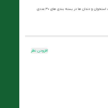
، به منظور کمک به حفظ سلامت استخوان و دندان ها در بسته بندی های 30 عددی
 به عنوان مکمل در دوران بارداری و شیردهی پوکی
 و نوجوانان
ه شود. از جویدن قرص و مصرف بیش از میزان توصیه
افزودن نظر
 این مکمل استفاده کنند.