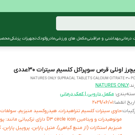
 درمانی
بهداشتی و مراقبتی
مکمل های ورزشی
مادروکودک
تجهیزات پزشکی
محصول
چرز اونلی قرص سوپراکل کلسیم سیترات 30عددی
NATURES ONLY SUPRACAL TABLETS CALCIUM CITRATE 30 P
ند:
NATURES ONLY
ته‌بندی
:
مکمل دارویی | کمک درمانی
ریخ انقضا
:
2029/06/01
کیبات
:
حاوی سیترات کلسیم تتراهیدرات، هیدروکسید منیزیم، سولفات 
مونوهیدرات و ویتامین D3 circle icon دارای ترکیباتی 
منیزیم استئارات (از منبع گیاهی)، متیل پارابن، پروپیل پارابن، 