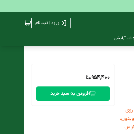
ورود | ثبت‌نام
ات آرایشی
954,400
افزودن به سبد خرید
روی
مانند: پوویدون،
کراس