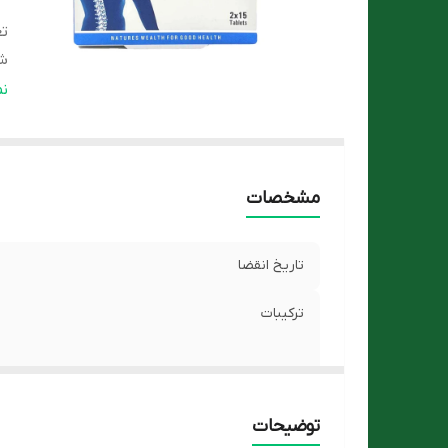
تع
ش
گر
ن
م
مشخصات
ن
م
تاریخ انقضا
ترکیبات
تعداد
توضیحات