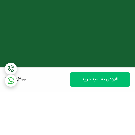
نتایج برخی از مطالعات نشان داده است که بیوتین ممکن است در کمک
به درمان برخی بیماری های التهابی پوست نقش داشته باشد. با این حال،
برای تایید این ادعا نیاز به تحقیقات بیشتری است.
قرص بیوتی هلث برای مو
بیوتین با شرکت در متابولیسم اسیدهای آمینه به عنوان واحد های
سازنده کراتین (پروتئین سازنده مو) در
حفظ ساختار و استحکام مو
نقش
دارد. علاوه بر این بیوتین در کاهش ریزش موی ناشی از کمبود این
ویتامین نیز نقش دارد.
افزودن به سبد خرید
218,300
هیرویت با داشتن ویتامین های گروه B اسیدهای آمینه و کلاژن در
تقویت فولیکول های مو، افزایش ضخامت و کاهش ریزش مو موثر
است.
قرص بیوتی هلث برای ناخن
نتایج تحقیقات حاکی از آن است که بیوتین از طریق نقشی که در ساخت