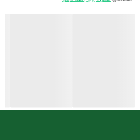
ترکیبات قرص بیوتی هلث
بیوتی هلث حاوی
1000 میکروگرم بیوتین
به ازای هر کپسول است. این ریز
مغذی که به عنوان ویتامینB7 یا ویتامین H نیز شناخته می شود،
در تولید و فعالسازی آنزیم های موثر در متابولیسم درشت مغذی ها
(کربوهیدرات ها، چربی ها و پروتئین ها) نقش دارد. شناخته شده ترین
موارد مصرف مکمل بیوتی هلث به دلیل تاثیر آن در سلامت پوست، مو
و ناخن است.
لازم به ذکر است که قرصBiotihealth فاقد نمک، شکر، طعم دهنده ها و
نگهدارنده ها است.
قرص بیوتی هلث برای چیست؟