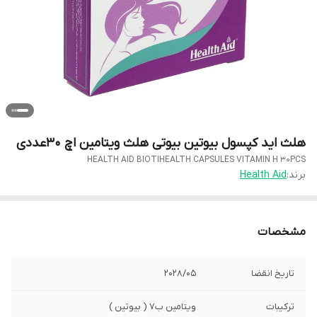
هلث اید کپسول بیوتین بیوتی هلث ویتامین اچ 30عددی
HEALTH AID BIOTIHEALTH CAPSULES VITAMIN H 30PCS
برند:
Health Aid
مشخصات
تاریخ انقضا
2028/05
ترکیبات
ویتامین ب7 ( بیوتین )