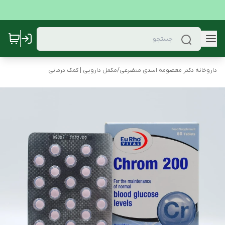
داروخانه دکتر معصومه اسدی متضرعی
/
مکمل دارویی | کمک درمانی