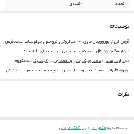
تعداد
60عددی
محصول
هگمتان داروی غرب
توضیحات
نحوه مصرف
روزانه یک عدد قرص کروم 200 یوروویتال با
میزان کافی آب میل شود.
قرص کروم یوروویتال
حاوی 200 میکروگرم کرومیوم پیکولینات است.
قرص
کروم 200 یوروویتال
یک مکمل تخصصی مناسب برای افراد مبتلا
به
دیابت
،
سندروم متابولیک
،
چاقی
و
تخمدان پلی کیستیک
است.
کروم
یوروویتال
اثرات سودمند خود را از طریق تقویت عملکرد انسولین، کاهش
مقاومت به انسولین در بافت‌ها و در نهایت بهبود متابولیسم درشت
مغذی‌ها اعمال می‌نماید. استفاده از کروم در بین ورزشکاران نیز رایج
نظرات
است.
قرص کروم یوروویتال
تحت لیسانس آلمان و با پروانه ساخت شرکت
حکیمان طب کار تولید می‌شود.
قرص کرومیوم یوروویتال
در جعبه‌های
دسته‌بندی
:
مقوایی حاوی دو بلیستر 30 عددی عرضه می‌گردد.
مکمل دارویی | کمک درمانی