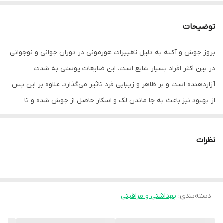
توضیحات
بروز جوش و آکنه به دلیل تغییرات هورمونی در دوران جوانی و نوجوانی
در بین اکثر افراد بسیار شایع است. این ضایعات پوستی به شدت
آزاردهنده است و بر ظاهر و زیبایی فرد تاثیر می‌گذارد. علاوه بر این پس
از بهبود نیز باعث به جا ماندن لک و اسکار حاصل از جوش شده و تا
مدت‌ها روی پوست باقی می‌مانند. از علل ایجاد جوش صورت می‌توان به
ترشح چربی بیش از حد، مسدود شدن فولیکول‌های مو و منافذ پوست
نظرات
که موجب رشد باکتری در آنها می‌شود اشاره کرد. روش‌های خانگی و
دارویی زیادی برای درمان این جوش‌ها وجود دارد. یکی از ساده ترین راه‌ها
برای درمان جوش‌های صورت استفاده از کرم ضد جوش است.
دسته‌بندی
:
بهداشتی و مراقبتی
ژل کرم ضد جوش ۶ در ۱ اسکین وان ساخت ایران و یک محصول فوق
العاده برای جلوگیری از جوش و آکنه است. این ژل رشد باکتری‌های مولد