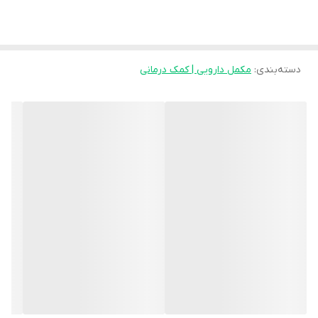
سی یکی از بهترین مکمل های ویتامین C موجود می باشد، که در ادامه
به تفصیل به بررسی آن می پردازیم.
دسته‌بندی
:
ترکیبات ویتامین سی اولترا
مکمل دارویی | کمک درمانی
هر قرص از مکمل اولترا ویتامین سی ویتابیوتیکس حاوی 500 میلی
گرم
آسکوربیک اسید (ویتامین C)
و 25 میلی گرم
بیوفلاونوئید مرکبات
می
باشد.
سیتروس بیوفلاونوئید یا بیوفلاونوئید مرکبات، ترکیباتی با خاصیت
آنتی
اکسیدانی
و
ضد التهابی
هستند که می توانند باعث افزایش خواص آنتی
اکسیدانی و اثرات ویتامین C شوند. به همین دلیل به کار رفتن این
ترکیبات به همراه ویتامین C در قرص ویتامین سی اولترا می تواند یکی از
مزیت های این محصول نسبت به سایر مکمل های ویتامین C باشد.
ویژگی ها و مزایای ultra vitamin c
بدون تست حیوانی