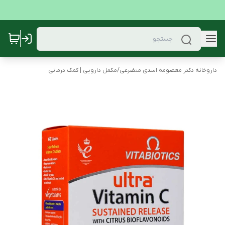
داروخانه دکتر معصومه اسدی متضرعی
/
مکمل دارویی | کمک درمانی