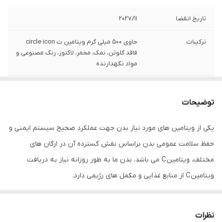
تاریخ انقضا
2027/11
ترکیبات
حاوی 500 میلی گرم ویتامین ث circle icon
فاقد گلوتن، نمک، مخمر، لاکتوز، رنگ مصنوعی و
مواد نگهدارنده
تعداد
60عدد
توضیحات
گروه
کمک به تامین ویتامین ث و سلامت سیستم
ایمنی بدن
یکی از ویتامین های مورد نیاز بدن جهت عملکرد صحیح سیستم ایمنی و
حفظ سلامت عمومی بدن براساس نقش گسترده آن در ارگان های
نحوه مصرف
روزانه 1 الی 2 عدد قرص همراه با 1 لیوان آب
مختلف، ویتامین C می باشد. بدن ما به طور روزانه نیاز به دریافت
محصول
ویتابیوتیکس
ویتامین C از منابع غذایی و مکمل های رژیمی دارد.
قرص اولترا ویتامین ث، می تواند در مقادیر بسیار مناسبی نیاز بدن به
این ویتامین را جهت تقویت سلامت عمومی تامین نماید. اولترا ویتامین
نظرات