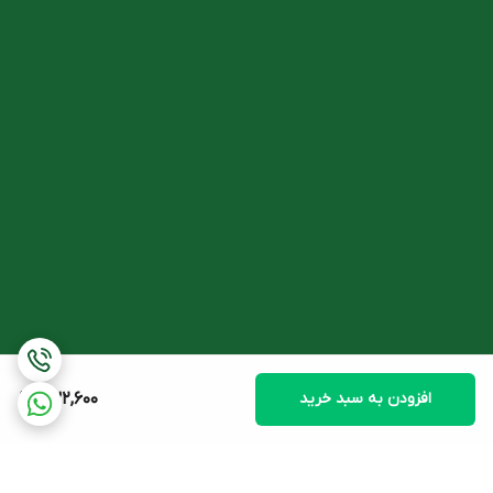
دارد.
خواص ویتامین سی اولترا
ویتامین C می تواند در افراد مختلف و بخش های متفاوتی از بدن نقش
داشته باشد. بر این اساس، کاربرد و فواید مکمل اولترا ویتامین سی در زیر
شرح داده شده است:
-
اولترا ویتامین سی در بارداری
نیاز به ویتامین C در بارداری افزایش می یابد. سطوح نرمال این ویتامین
برای حفظ سلامت مادر و جنین ضروری می باشد.
قرص اولترا ویتامین سی ممکن است به کاهش خطر عوارض بارداری
مانند پره اکلامپسی، محدودیت رشد داخل رحمی و کم خونی مادر کمک
کند. همچنین سطح پایین این ویتامین ممکن است منجر به تولد نوزاد
نارس شود.
افزودن به سبد خرید
732,600
با این حال، مصرف اولترا ویتامین سی در بارداری بایستی تحت نظارت
پزشک صورت گیرد.