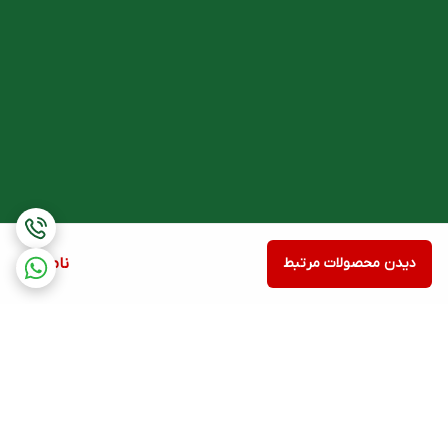
رژیم غذایی یافت می شود، به طور گسترده ای در صنایع غذایی از آن
استفاده می کنند. سویا حاوی پروتئین، فیبر، چربی و فیتوکمیکال های
متعدد است که با مزیت های سلامتی بخش آن در ارتباط هستند و
علل
اصلی مصرف سویا
به آن ها برمی گردد.
ایزوفلاون های سویا
در دسته فیتوکمیکال ها قرار دارند و از دانه سویا
استخراج می شوند. شباهت ساختاری آن ها با
هورمون استروژن
منجر می
شود عنوان
فیتواستروژن
یا استروژن گیاهی به آن ها تعلق گیرد. ساختار
مولکولی این ترکیبات آن ها را قادر می سازد با گیرنده های استروژن در
دیدن محصولات مرتبط
ناموجود
بدن تعامل داشته باشند و با تعدیل فعالیت استروژنی، علائم یائسگی
ناشی از کمبود استروژن درون زا را تسکین بخشند.
ایزوفلاون های سویا شامل دو ماده اصلی زیست
فعال
دایدزین
و
جنیستئین
هستند که به مقادیر کافی در
20 میلی
گرم
عصاره ایزوفلاون سویای قرص منوپیس یافت می شوند. این ترکیبات
از طریق ساز و کارهای پیشنهادی زیر می توانند اثرات استروژن مانند خود