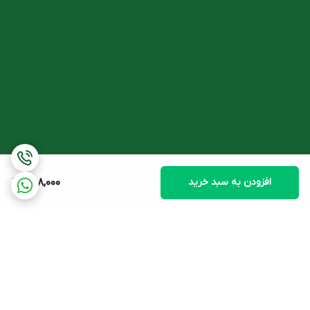
کاهش خطر ابتلا به بیماری های قلبی عروقی:
قرص ویتامین ب6
یوروویتال با تنظیم متابولیسم هموسیستئین و کاهش سطح آن در
بدن، خطر ابتلا به بیماری های قلبی عروقی را کاهش می دهد.
تقویت رشد مو و جلوگیری از ریزش مو:
یکی از علائم کمبود ویتامین B6
ریزش مو می باشد. برخی منابع علمی به آثار مفید ویتامین ب6 در کنار
سایر ریز مغذی ها در کنترل ریزش مو اشاره نموده اند.
نحوه مصرف ویتامین B6 یوروویتال
افزودن به سبد خرید
308,000
مقدار توصیه شده برای ویتامین ب6 یوروویتال در افراد بزرگسال، روزانه 1
قرص می باشد.
ویتامین B6 یوروویتال را ترجیحا همراه غذا و با آب کافی میل نمائید.
تداخلات ویتامین B6 یوروویتال