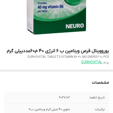
یوروویتال قرص ویتامین ب 6 انرژی 40 م60عددییلی گرم
EURHOVITAL TABLETS VITAMIN B6 40 MG ENERGY 60 PCS
برند:
EURHOVITAL
مشخصات
تاریخ انقضا
2027/02
ترکیبات
حاوی 40 میلی گرم ویتامین ب6