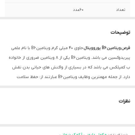
تعداد
60عدد
محصول
یورویتال
توضیحات
نحوه مصرف
بزرگسالان روزانه یک تا دو عدد قرص با میزان
کافی آب، ترجیحا همراه غذا
قرص ویتامین B6 یوروویتال
حاوی 40 میلی گرم ویتامین B6 با نام علمی
پیریدوکسین می باشد. ویتامین B6 یکی از 8 ویتامین ضروری از خانواده
ب کمپلکس می باشد که در بسیاری از واکنش های حیاتی بدن نقش
دارد. از جمله مهمترین وظایف ویتامین B6 عبارتند از: حفظ سلامت
سیستم عصبی، کمک به عملکرد طبیعی سیستم ایمنی، کمک به ساخت
سلول های خونساز بدن، متابولیسم طبیعی هموسیستئین و کمک به
نظرات
آزادسازی انرژی از مواد غذایی.
ب 6 یوروویتال
یک مکمل تغذیه ای
مناسب برای پیشگیری و درمان کمبود این ماده مغذی ارزشمند می
باشد.
خانم های باردار، بیمارن کلیوی، افرادی که به بیماری های خود
دسته‌بندی
:
مکمل دارویی | کمک درمانی
ایمنی مبتلا هستند، افراد مبتلا به بیماری های مرتبط با سوء جذب مانند