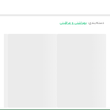
ضدآفتاب وایت ویت ویتالیر با داشتن ترکیباتی که در سنتز و انتقال
رنگدانه های پوست نقش دارند، به روشن و شفاف شدن رنگ پوست
دسته‌بندی
:
بهداشتی و مراقبتی
کمک می کند. ضدآفتاب ضدلک ویتالیر از
مقاومت
خوبی در
برابر
تعریق
و
شستشو
برخوردار بوده و به دلیل داشتن ساختار فلوئیدی، به
صورت کاملا یکنواخت و سریع روی تمام سطح پوست پخش می شود.
این کرم ضد آفتاب در حجم
50 میلی لیتر
تولید شده و استفاده از آن به
تمامی افراد با
انواع پوست
توصیه می شود.
مزایای ضدآفتاب ضدلک ویتالیر
محافظت کننده از پوست در برابر
اشعه های UVA، UVB
و IR
حاوی
ترکیبات ضد لک
آربوتین و عصاره شیرین بیان
دارای پخش یکنواخت روی پوست
دارای جذب سریع و بافت سبک
مقاوم در برابر تعریق و شستشو