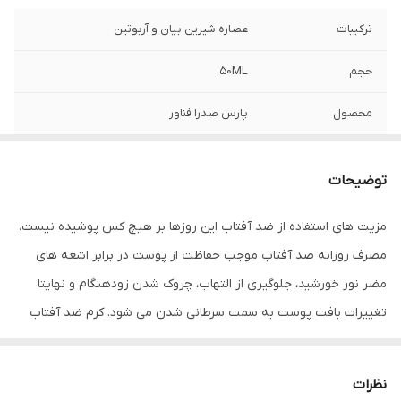
ترکیبات
عصاره شیرین بیان و آربوتین
حجم
50ML
محصول
پارس صدرا فناور
نحوه مصرف
مقداری از این فلوئید را 15 دقیقه قبل از
قرارگیری در معرض نور خورشید، روی پوست
توضیحات
خود مورد استفاده قرار داده و هر 2 ساعت یکبار
تجدید نمایید.
مزیت های استفاده از ضد آفتاب این روزها بر هیچ کس پوشیده نیست.
مصرف روزانه ضد آفتاب موجب حفاظت از پوست در برابر اشعه های
گروه
ضد آفتاب ضد لک ویتالیر، موثر در رفع تیرگی
پوست صورت جلوگیری از آسیب اشعه های
مضر نور خورشید، جلوگیری از التهاب، چروک شدن زودهنگام و نهایتا
مضر نور خورشید به پوست /
تغییرات بافت پوست به سمت سرطانی شدن می شود. کرم ضد آفتاب
ویتالیر ضد لک یکی از ضد آفتاب هایی است که علاوه بر محافظت پوست
در برابر انواع اشعه های فرابنفش، از کدورت پوست کاسته و
نظرات
موجب
یکدست
و
یکنواخت
شدن رنگ آن می شود.