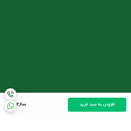
هیدرولیز شده/ پی وی پی کراس پلیمر)، عصاره ریشه شیرین بیان،
نیاسین آمید، سدیم هیالورونات، ستیل پی ای جی/ پی پی جی 10،
دایمتیکون، مخلوط پلی آکریلامید و C13-14 ایزوپارافین و C9-11 پارث 6،
ایزودودکان، آلانتوئین، اتیلن دی آمین تترا استیک اسید، مخلوط فنوکسی
اتانول، اتیل هگزیل گلیسرین، توکوفریل استات، دکسپانتنول، پودر برگ
آلوئه ورا، اسید آسکوربیک، اسانس مجاز آرایشی و بهداشتی.
نحوه مصرف کرم ضد آفتاب وایت ویت ویتالیر
مقداری از این فلوئید را 15 دقیقه قبل از قرارگیری در معرض نور خورشید،
روی پوست خود مورد استفاده قرار داده و هر 2 ساعت یکبار تجدید
نمایید.
افزودن به سبد خرید
552,600
هشدار و عوارض جانبی ضد آفتاب ویتالیر ضد لک
ضد آفتاب ضد لک ویتالیر بی رنگ را دور از دسترس اطفال و در دمایی