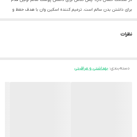
برای داشتن بدن سالم است. ترمیم کننده اسکین وان با هدف حفظ و
مراقبت از انواع پوست، تقویت این سد دفاعی و کمک به رفع مشکلات آن
برای داشتن پوستی سالم و زیبا در کنار شماست.
نظرات
این محصول با ترکیبات منحصر به فرد خود ضمن کاهش فرآیند تشکیل
اسکار و رشد باکتری ها، روند بازسازی پوست را تسریع می کند. این
محصول به ترمیم سوختگی ها و آسیب های پوستی ناشی از اقدامات
دسته‌بندی
:
بهداشتی و مراقبتی
درمانی نظیر آر.اف، لیزر، کرایوتراپی و غیره کمک می کند.
این محصول کاملا غیر کمدون زا است و باعث ایجاد جوش نمی شود.
انواع زخم و سوختگی را ترمیم کرده و التهابات و قرمزی را کاهش می دهد.
ضد خارش و ضد حساسیت است و دارای خاصیت آنتی باکتریال و ضد
عفونی کننده است.
از ایجاد اسکار جلوگیری می کند و مغذی و مرطوب کننده است.
ویژگی ها:
ترمیم انواع زخم