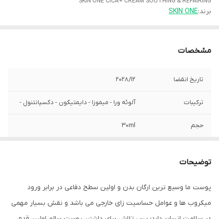
SKIN ONE CICA+ CREAM SOOTHING & REPAIRING
برند:
SKIN ONE
مشخصات
تاریخ انقضا
2028/12
ترکیبات
آلوئه ورا - میموزا - دایمتیکون - دکسپانتنول -
حجم
30ml
گروه
ترمیم کننده - پیشگیری از ایجاد اسکار -
صدخارش و حساسیت - مغذی - رفع قرمزی و
توضیحات
التهاب
پوست ما وسیع ترین ارگان بدن و اولین سطح دفاعی در برابر ورود
میکروب ها و عوامل حساسیت زای خارجی می باشد و نقش بسیار مهمی
در سلامت انسان دارد؛ پس تلاش برای داشتن پوست سالم اولین قدم