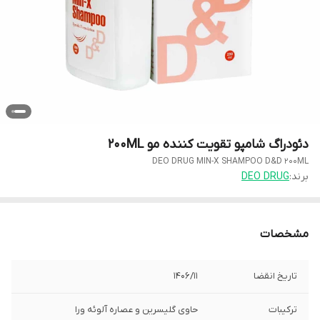
دئودراگ شامپو تقویت کننده مو 200ML
DEO DRUG MIN-X SHAMPOO D&D 200ML
برند:
DEO DRUG
مشخصات
تاریخ انقضا
1406/11
ترکیبات
حاوی گلیسرین و عصاره آلوئه ورا