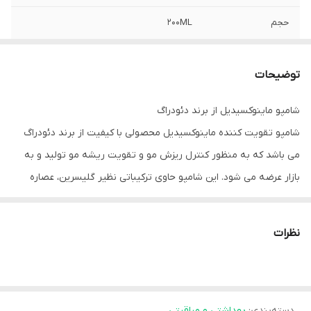
حجم
200ML
گروه
کنترل ریزش غیر طبیعی مو تامین مواد مغذی
مورد نیاز مو ترمیم ساقه های آسیب دیده
توضیحات
افزایش گردش خون مویرگی کف سر پیشگیری
و درمان اصولی ریزش مو درمان موخوره و
شامپو ماینوکسیدیل از برند دئودراگ
خشکی مو ها حاوی گلیسرین و عصاره آلوئه ورا
تفویت موهای ضعیف و شکننده
شامپو تقویت کننده ماینوکسیدیل محصولی با کیفیت از برند دئودراگ
می باشد که به منظور کنترل ریزش مو و تقویت ریشه مو تولید و به
بازار عرضه می شود. این شامپو حاوی ترکیباتی نظیر گلیسرین، عصاره
آلوئه ورا، بیوتین و ماینوکسیدیل می باشد که در ادامه به فواید هر یک
می پردازیم.
نظرات
ماینوکسیدیل بکار رفته در فرمولاسیون این شامپو جز اصلی ترین و مهم
ترین مهار کننده ریزش مو محسوب می شود. این دارو با افزایش گردش
خون در کف پوست سر، سبب کاهش ریزش مو، درمان طاسی مو و
دسته‌بندی
:
بهداشتی و مراقبتی
افزایش روند رویش مو نیز می شود. گلیسرین و عصاره آلوئه ورا علاوه بر